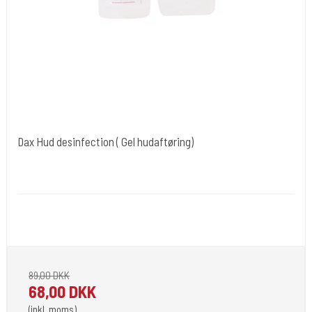
Dax Hud desinfection ( Gel hudaftøring)
Dax Healthcare Sweden.
Desi 15
89,00 DKK
68,00 DKK
(inkl. moms)