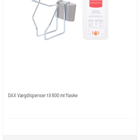
DAX Vægdispenser til 600 ml flaske
Dax Healthcare Sweden.
Desi 17
Bruges sammen med 600 ml flasker.