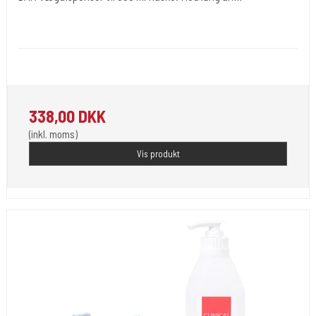
Dax Healthcare Sweden.
Desi 18
Bruges sammen med 600 ml flasker. er med lang arm.
338,00 DKK
(inkl. moms)
Vis produkt