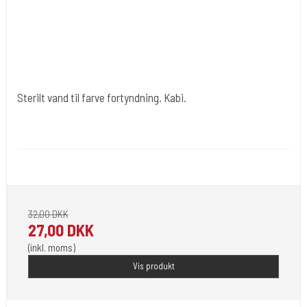
Sterilt vand til farve fortyndning. Kabi.
Cold Steels egne mrk.
Ink#102
Du får 500 Ml.
32,00 DKK
27,00 DKK
(inkl. moms)
Vis produkt