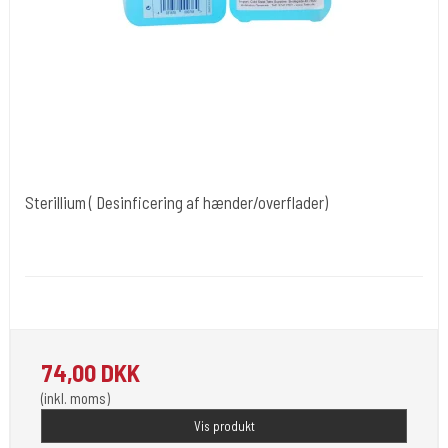
Sterillium ( Desinficering af hænder/overflader)
Bode Chemie GmbH Tyskland
Desi 22
Hånd & Udstyr/inventar desinficering.
74,00 DKK
(inkl. moms)
Vis produkt