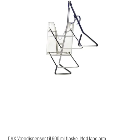
DAX Vægdispenser til 600 ml flaske. Med lang arm.