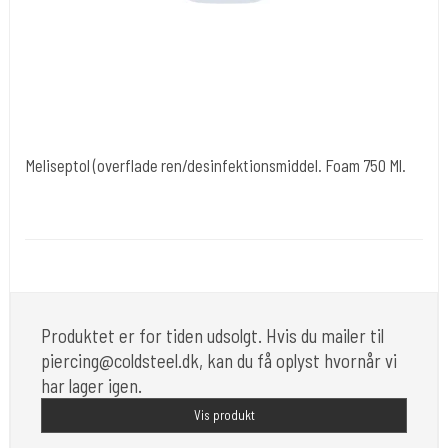
Meliseptol (overflade ren/desinfektionsmiddel. Foam 750 Ml.
Braun Tyskland
Desi27-Foam
Hurtig virkende desinfektionsmidler til små/store overflader.
Produktet er for tiden udsolgt. Hvis du mailer til
piercing@coldsteel.dk, kan du få oplyst hvornår vi
har lager igen.
Vis produkt