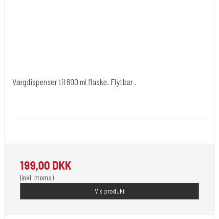
Vægdispenser til 600 ml flaske. Flytbar .
Cold Steels egne mrk.
Desi17-flytbar.
Bruges sammen med 600 ml flasker. Flytbar.
199,00 DKK
(inkl. moms)
Vis produkt