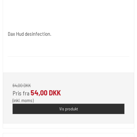
Dax Hud desinfection.
Dax Healthcare Sweden.
Desi 16
Dax hud desinfection 600 Ml. er med pumpe.
64,00 DKK
54,00 DKK
Pris fra
(inkl. moms)
Vis produkt