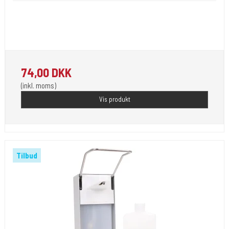
70% isopropilalkohol, hånd og huddesinfektionsmiddel, ikke-
irriterende
74,00 DKK
(inkl. moms)
Vis produkt
Tilbud