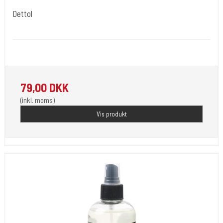
Dettol
stencil101
Dettol used for applying Tattoo Flash or Stencils onto the Skin
79,00 DKK
(inkl. moms)
Vis produkt