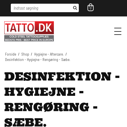
Indtast søgning
0
Forside
/
Shop
/
Hygiejne - Aftercare.
/
Desinfektion - Hygiejne - Rengøring - Sæbe.
DESINFEKTION -
HYGIEJNE -
RENGØRING -
SÆBE.