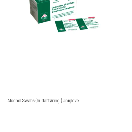
Alcohol Swabs (hudaftøring.) Uniglove
Uniglove Tyskland
Desi 21
Rengøring af huden inden behandling