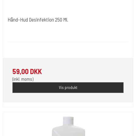
Hånd-Hud Desinfektion 250 Ml.
Uniglove Tyskland
Desi 53
Klar til brug-løsning til rengøring og desinfektion af hænder & hud.
59,00 DKK
(inkl. moms)
Vis produkt