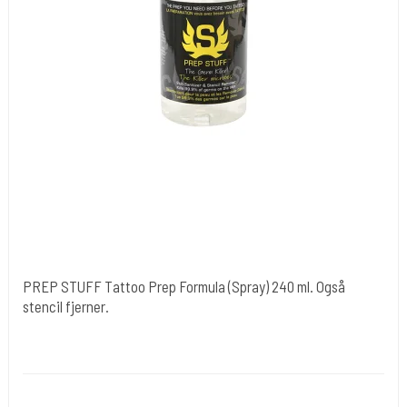
PREP STUFF Tattoo Prep Formula (Spray) 240 ml. Også
stencil fjerner.
Stencil Stuff USA
Desi 6
Bruges til rensning inden stencil væske & tatovering.