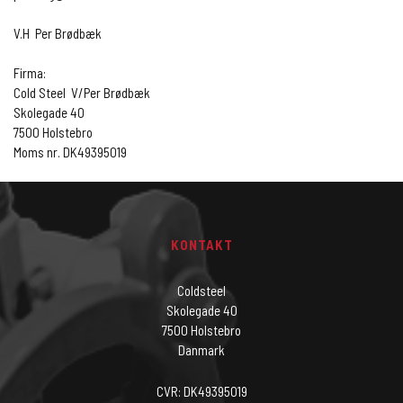
V.H Per Brødbæk
Firma:
Cold Steel V/Per Brødbæk
Skolegade 40
7500 Holstebro
Moms nr. DK49395019
KONTAKT
Coldsteel
Skolegade 40
7500 Holstebro
Danmark
CVR: DK49395019