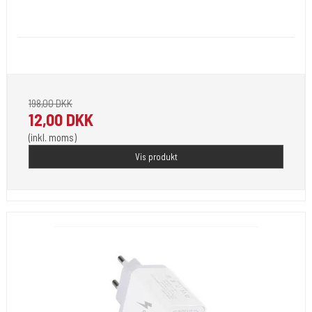
Cold Steels egne mrk.
Power-81
Bruges hvis din strømforsyning kun har en udgang.
198,00 DKK
12,00 DKK
(inkl. moms)
Vis produkt