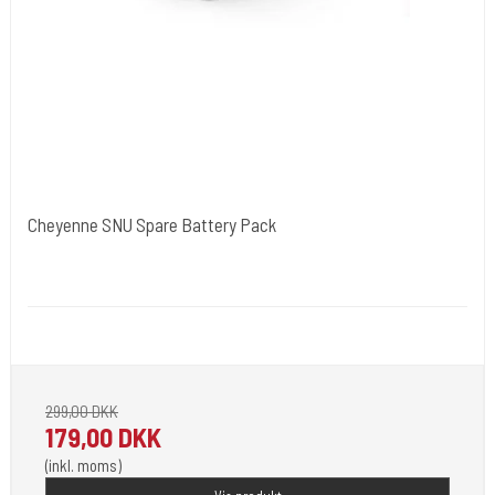
Cheyenne SNU Spare Battery Pack
Cold Steels egne mrk.
SNUSpare
Passer til de fleste maskiner 3,7 V. Hawk Tyskland
299,00 DKK
179,00 DKK
(inkl. moms)