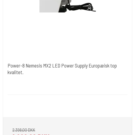
Power-8 Nemesis MX2 LED Power Supply Europæisk top
kvalitet.
Nemesis EU
Power-8
More than just a power supply. Used by serious tattoo artists er i
sort.
2.398,00 DKK