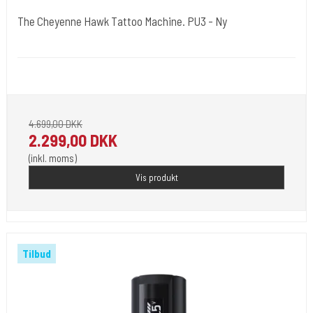
The Cheyenne Hawk Tattoo Machine. PU3 - Ny
Power-16
Bemærk helt ny power til din maskine.
4.699,00 DKK
2.299,00 DKK
(inkl. moms)
Vis produkt
Tilbud