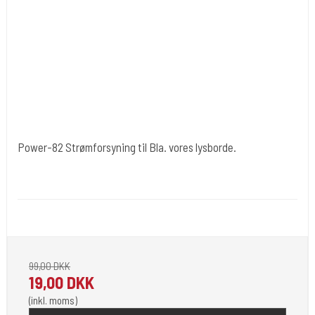
Power-82 Strømforsyning til Bla. vores lysborde.
Cold Steels egne mrk.
Power-82
Universal AC/DC Adapter - 1000 mA - 12 V.
99,00 DKK
19,00 DKK
(inkl. moms)