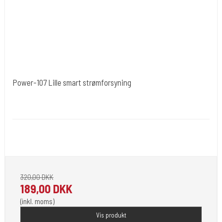
Power-107 Lille smart strømforsyning
Cold Steels egne mrk.
Power-107
Går op til 18 V. 1,5 Ap.
Leveres uden clipcord.
320,00 DKK
189,00 DKK
(inkl. moms)
Vis produkt