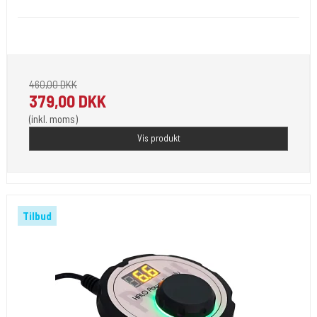
Ny DC power. Giver fra 0 til 18W.
460,00 DKK
379,00 DKK
(inkl. moms)
Vis produkt
Tilbud