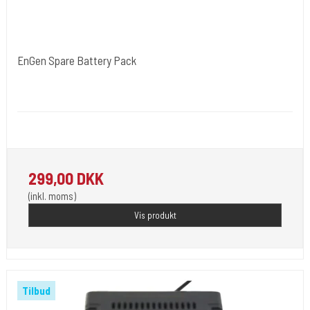
EnGen Spare Battery Pack
Cold Steels egne mrk.
EnGen
Passer til Cheyenne EnGen og Hawk Pen 2
299,00 DKK
(inkl. moms)
Vis produkt
Tilbud