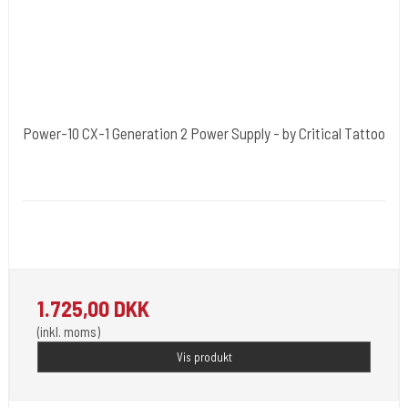
Power-10 CX-1 Generation 2 Power Supply - by Critical Tattoo
Critical Tattoo U.S.A.
Power-10
More than just a power supply. Used by serious tattoo artists and
machine builders worldwide. Top Kvalitet fra USA.
1.725,00 DKK
(inkl. moms)
Vis produkt