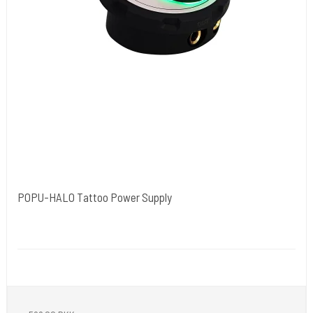
POPU-HALO Tattoo Power Supply
Cold Steels egne mrk.
Power38
Bruges sammen med Defender + LOLA