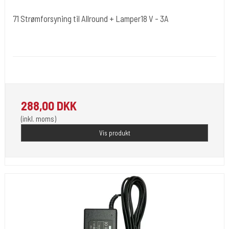
71 Strømforsyning til Allround + Lamper18 V - 3A
Cold Steels egne mrk.
Power-71
Power adapter som bla. bruges til Vores lamper.
288,00 DKK
(inkl. moms)
Vis produkt