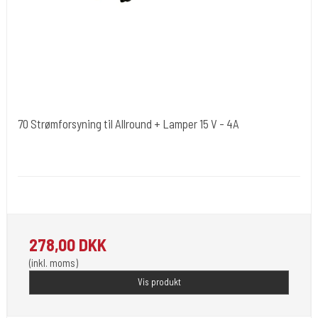
70 Strømforsyning til Allround + Lamper 15 V - 4A
Cold Steels egne mrk.
Power-70
Power adapter som bla. bruges til Vores lamper.
278,00 DKK
(inkl. moms)
Vis produkt