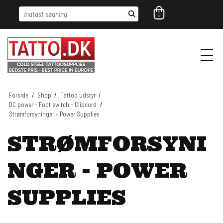
Indtast søgning
0
Forside
/
Shop
/
Tattoo udstyr
/
DC power - Foot switch - Clipcord
/
Strømforsyninger - Power Supplies
STRØMFORSYNI
NGER - POWER
SUPPLIES