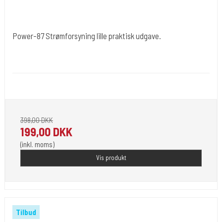
Power-87 Strømforsyning lille praktisk udgave.
Cold Steels egne mrk.
Power-87
Adapter - 1,5 A . op til 18 Volt
398,00 DKK
199,00 DKK
(inkl. moms)
Vis produkt
Tilbud