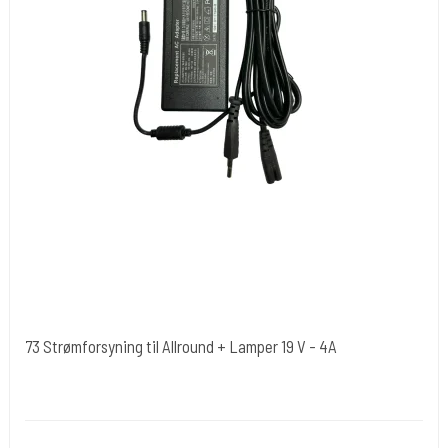
73 Strømforsyning til Allround + Lamper 19 V - 4A
Cold Steels egne mrk.
Power-73
Power adapter som bla. bruges til Vores lamper.