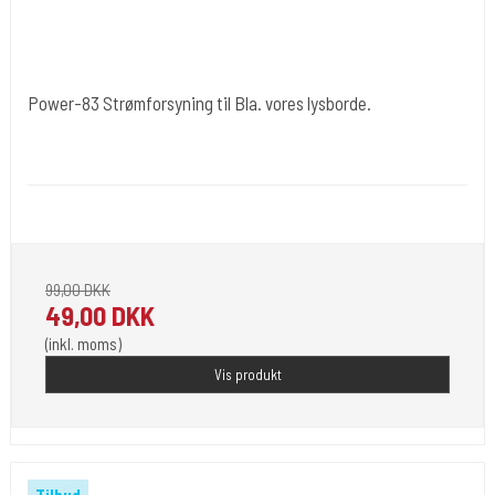
Power-83 Strømforsyning til Bla. vores lysborde.
Cold Steels egne mrk.
Power-83
Universal AC/DC Adapter. - 1000 mA - 12 V.
99,00 DKK
49,00 DKK
(inkl. moms)
Vis produkt