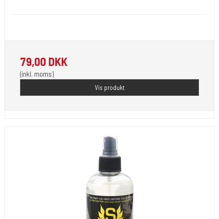
stencil101
Dettol used for applying Tattoo Flash or Stencils onto the Skin
79,00 DKK
(inkl. moms)
Vis produkt