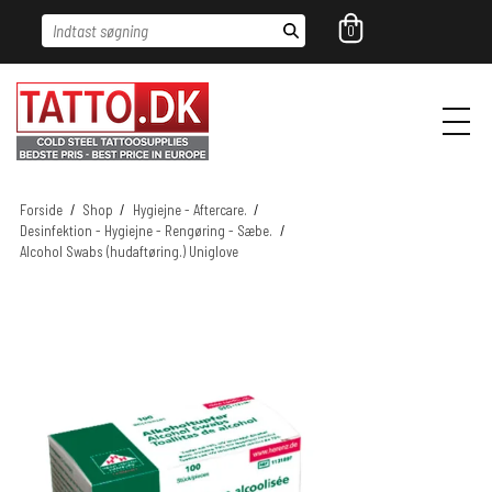
Indtast søgning
0
Forside
/
Shop
/
Hygiejne - Aftercare.
/
Desinfektion - Hygiejne - Rengøring - Sæbe.
/
Alcohol Swabs (hudaftøring.) Uniglove