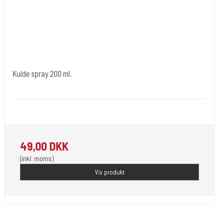
Kulde spray 200 ml.
Difo 103
Bruges til at bedøve huden.
49,00 DKK
(inkl. moms)
Vis produkt