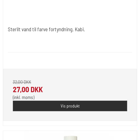
Sterilt vand til farve fortyndning. Kabi.
Cold Steels egne mrk.
Ink#102
Du får 500 Ml.
32,00 DKK
27,00 DKK
(inkl. moms)
Vis produkt