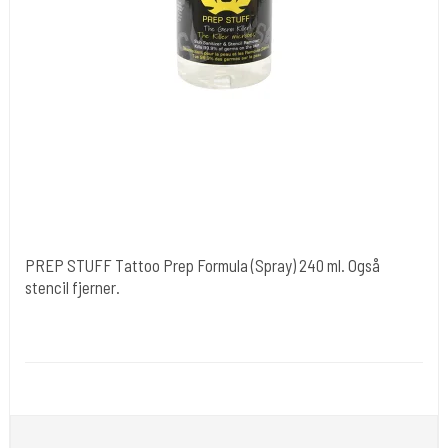
PREP STUFF Tattoo Prep Formula (Spray) 240 ml. Også
stencil fjerner.
Stencil Stuff USA
Desi 6
Bruges til rensning inden stencil væske & tatovering.