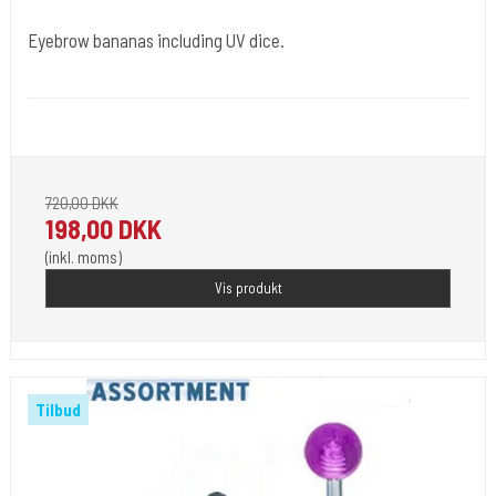
Eyebrow bananas including UV dice.
Tuøj011
Eyebrow bananas including UV dice. du får 60 stk.
720,00 DKK
198,00 DKK
(inkl. moms)
Vis produkt
Tilbud