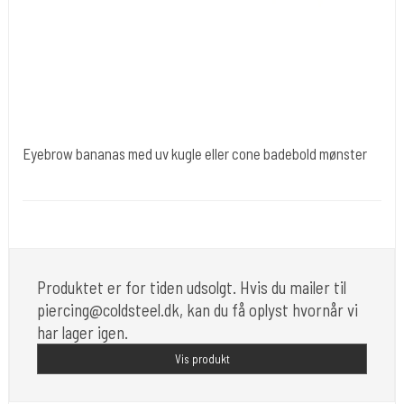
Eyebrow bananas med uv kugle eller cone badebold mønster
Tuøj007
Du får 60 stk i 1,2 x 8 mm. I mange flotte stål farver og i UV.
Produktet er for tiden udsolgt. Hvis du mailer til
piercing@coldsteel.dk, kan du få oplyst hvornår vi
har lager igen.
Vis produkt