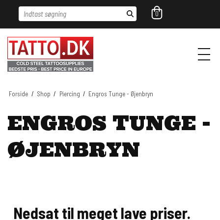
Indtast søgning
0
Forside
/
Shop
/
Piercing
/
Engros Tunge - Øjenbryn
ENGROS TUNGE -
ØJENBRYN
Nedsat til meget lave priser.