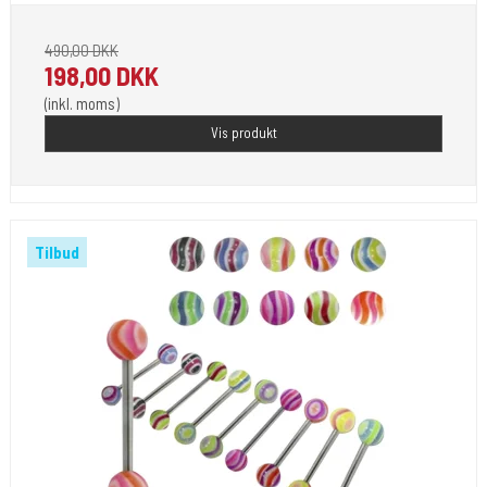
490,00 DKK
198,00 DKK
(inkl. moms)
Vis produkt
Tilbud