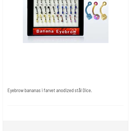
Eyebrow bananas i farvet anodized stål Dice.
Tuøj001
Du får 60 stk i 1,2 x 8 mm. I mange flotte stål farver.