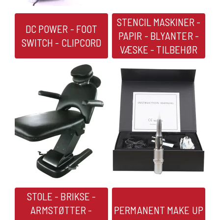
STENCIL MASKINER -
DC POWER - FOOT
PAPIR - BLYANTER -
SWITCH - CLIPCORD
VÆSKE - TILBEHØR
STOLE - BRIKSE -
ARMSTØTTER -
PERMANENT MAKE UP