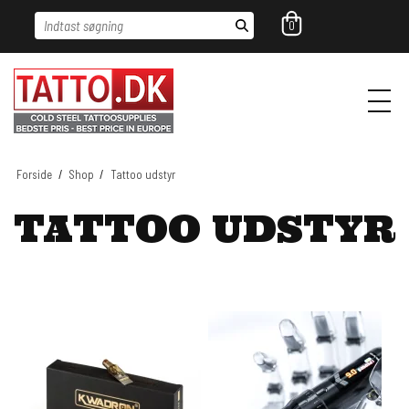
Indtast søgning
0
Forside
/
Shop
/
Tattoo udstyr
TATTOO UDSTYR