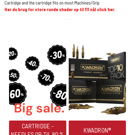
Cartridge and the cartridge fits on most Machines/Grip
Har du brug for store runde shader op til 111 nål click her:
CARTRIDGE -
KWADRON®
NEEDLES OP TIL 80 %