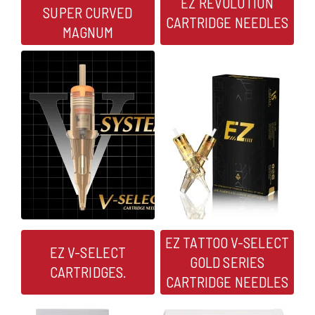
EZ REVOLUTION
SUPER CURVED
CARTRIDGE NEEDLES
MAGNUM
EZ TATTOO V-SELECT
EZ V-SELECT
GOLD SERIES
CARTRIDGES.
CARTRIDGE NEEDLES