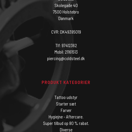
Skolegade 40
7500 Holstebro
Danmark
CVR: DK49395019
Tlf: 97412362
Mobil: 21161513
piercing@coldsteel.dk
PRODUKT KATEGORIER
Tattoo udstyr
Starter sæt
Farver
Hygiejne - Aftercare.
Super tilbud op 80 % rabat.
Diverse