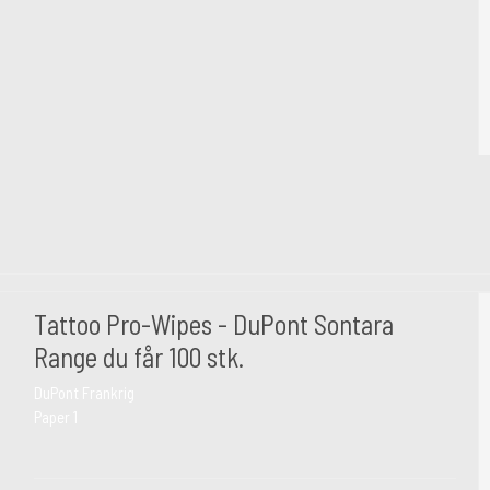
Tattoo Pro-Wipes - DuPont Sontara
Range du får 100 stk.
DuPont Frankrig
Paper 1