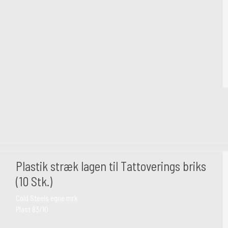
Plastik stræk lagen til Tattoverings briks
(10 Stk.)
Cold Steels egne mrk.
Plast 83/10