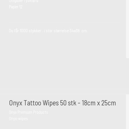
Uniglove Tyskland
Paper 12
Du får 1000 stykker , i stor størrelse 34x38 cm.
Onyx Tattoo Wipes 50 stk - 18cm x 25cm
Onyx Premium Products
Onyx-wipes