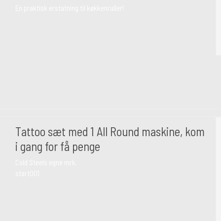
En praktisk erstatning til køkkenruller!
Tattoo sæt med 1 All Round maskine, kom
i gang for få penge
Cold Steels egne mrk.
start001