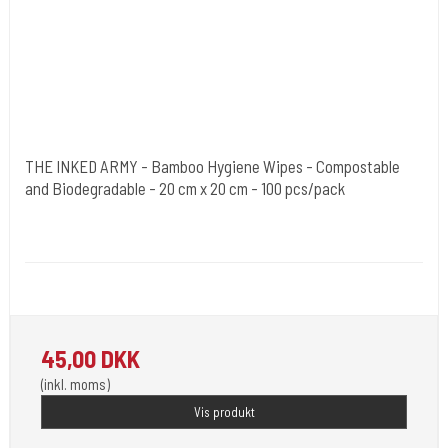
THE INKED ARMY - Bamboo Hygiene Wipes - Compostable
and Biodegradable - 20 cm x 20 cm - 100 pcs/pack
The Inked Army
TIA-WIPES
Skin Cleaning Wipes
45,00 DKK
(inkl. moms)
Vis produkt