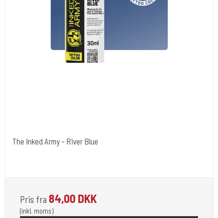
The Inked Army - River Blue
The Inked Army
TIA-RV-BL
84,00 DKK
Pris fra
(inkl. moms)