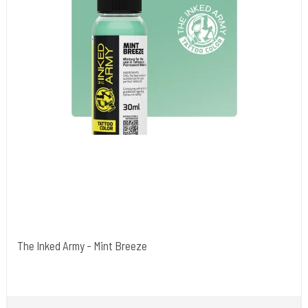
The Inked Army - Mint Breeze
The Inked Army
TIA-MT-BR