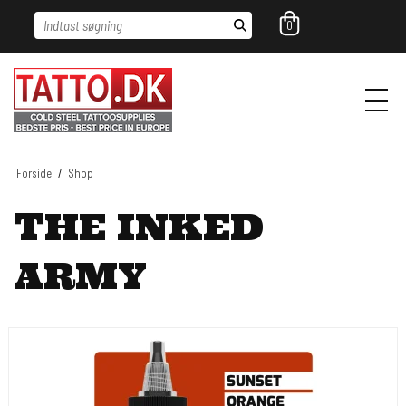
Indtast søgning
0
Forside
/
Shop
THE INKED
ARMY