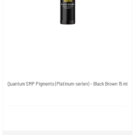
Quantum SMP Pigments (Platinum-serien) - Black Brown 15 ml
Quantum Tattoo Ink - USA / Europa
QUAPLSMP15-BLKBRN
Opfylder de nye REACH-reglerne for kemi i blæk til
tatovering. 15.ml.