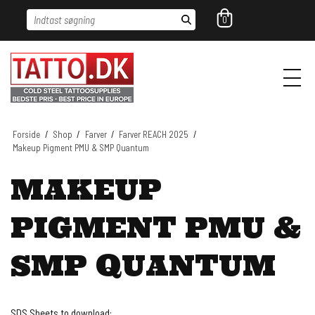
Indtast søgning
0
Forside
/
Shop
/
Farver
/
Farver REACH 2025
/
Makeup Pigment PMU & SMP Quantum
MAKEUP
PIGMENT PMU &
SMP QUANTUM
SDS Sheets to download: