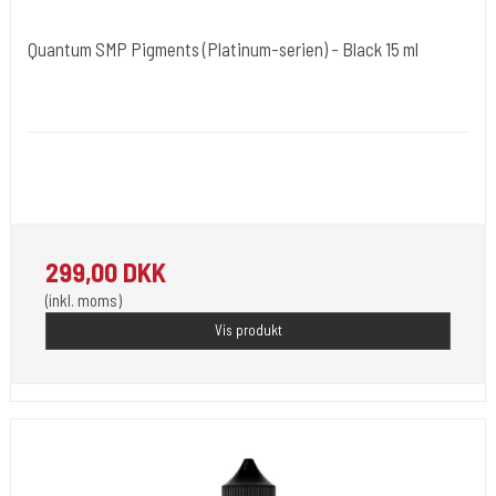
Quantum SMP Pigments (Platinum-serien) - Black 15 ml
Quantum Tattoo Ink - USA / Europa
QUAPLSMP15-BLK
Opfylder de nye REACH-reglerne for kemi i blæk til
tatovering. 15.ml.
299,00 DKK
(inkl. moms)
Vis produkt