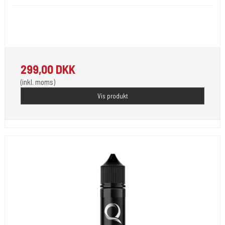
Opfylder de nye REACH-reglerne for kemi i blæk til
tatovering. 15.ml.
299,00 DKK
(inkl. moms)
Vis produkt