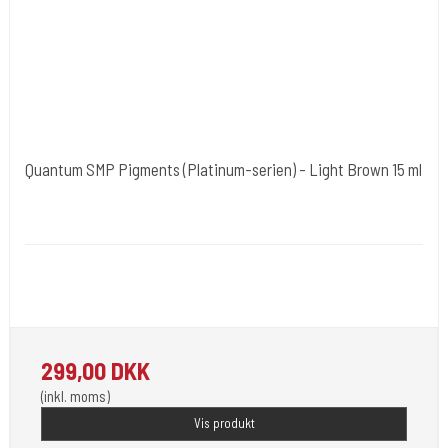
Quantum SMP Pigments (Platinum-serien) - Light Brown 15 ml
Quantum Tattoo Ink - USA / Europa
QUAPLSMP15-LIGBRN
Opfylder de nye REACH-reglerne for kemi i blæk til
tatovering. 15.ml.
299,00 DKK
(inkl. moms)
Vis produkt