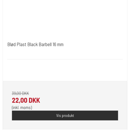
Blød Plast Black Barbell 16 mm
tibl001
Blød plastik stav med 6 mm kugler kun 1 størrelse, 1,6 mm
trådtykkelse. Fin til tungepiercing. Kuglerne er farvet i begge ender.
39,00 DKK
22,00 DKK
(inkl. moms)
Vis produkt