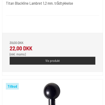
Titan Blackline Lambret 1,2 mm. trådtykkelse
tibl007
1,2 mm. er tråd tykkelsen - Længde 8 mm. Kuglen er meget lille 2,9
mm.
39,00 DKK
22,00 DKK
(inkl. moms)
Vis produkt
Tilbud