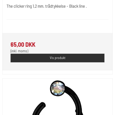
The clicker ring 1,2 mm. trådtykkelse - Black line .
Clikkerblack
1,2 mm. er tråd tykkelsen. Sort farve . Er Kir stål.
65,00 DKK
(inkl. moms)
Vis produkt