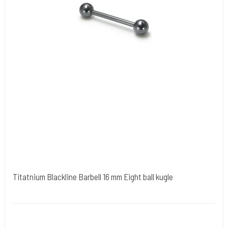
Titatnium Blackline Barbell 16 mm Eight ball kugle
tibl003
Stav med 5 mm kugler kun 1 størrelse, 1,6 mm trådtykkelse. Fin til
tungepiercing.