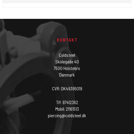
KONTAKT
Coldsteel
Skolegade 40
7500 Holstebro
Danmark
CVR: DK49395019
Tlf: 97412362
Mobil: 21161513
piercing@coldsteel.dk