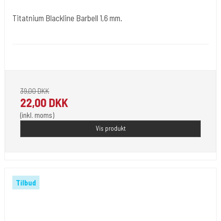
Titatnium Blackline Barbell 1,6 mm.
tibl002
Stav 8 mm er med 4 mm. kugler. Resten med 5 mm kugler.
39,00 DKK
22,00 DKK
(inkl. moms)
Vis produkt
Tilbud