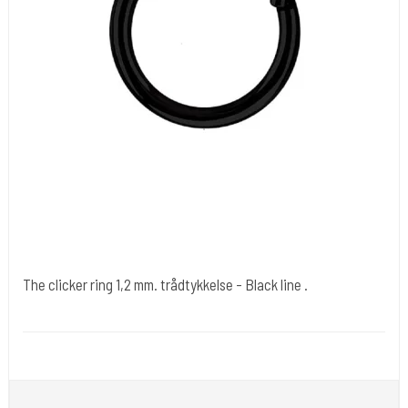
The clicker ring 1,2 mm. trådtykkelse - Black line .
Clikkerblackstone
1,2 mm. er tråd tykkelsen. Sort farve . Er Kir stål.