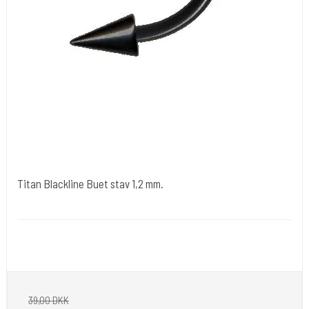
Titan Blackline Buet stav 1,2 mm.
tibl005
1,2 mm. er tråd tykkelsen.
Er med Kugle/kugle eller med Kugle/spike.
39,00 DKK