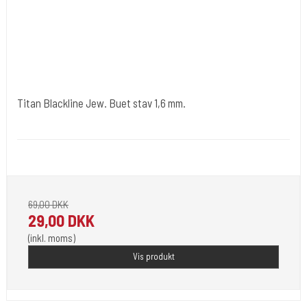
Titan Blackline Jew. Buet stav 1,6 mm.
tibl006
Længde 8 & 10 mm. Begge kugler har hvid sten.
69,00 DKK
29,00 DKK
(inkl. moms)
Vis produkt