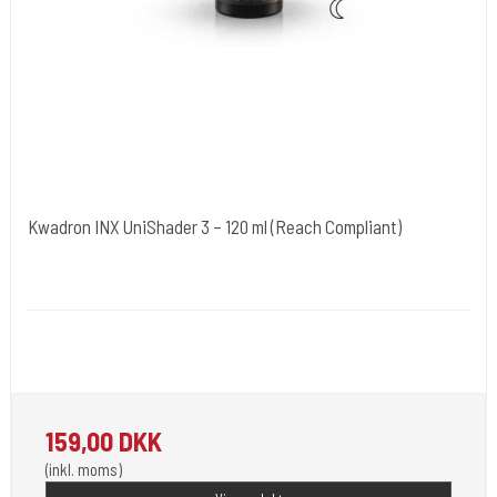
Kwadron INX UniShader 3 – 120 ml (Reach Compliant)
Kwadron Polen.
KWADRON-Shader3
Kwradron Ink er udviklet i overensstemmelse med de seneste EU
REACH-regler.
159,00 DKK
(inkl. moms)