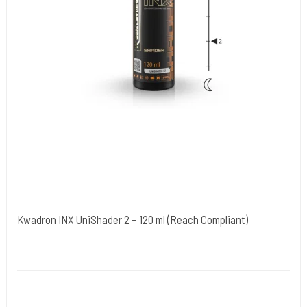
Kwadron INX UniShader 2 – 120 ml (Reach Compliant)
Kwadron Polen.
KWADRON-Shader2
Kwradron Ink er udviklet i overensstemmelse med de seneste EU
REACH-regler.