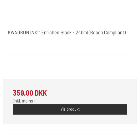
KWADRON INX™ Enriched Black - 240ml (Reach Compliant)
Kwadron Polen.
KWADRON-INX-240ml.
Kwradron Ink er udviklet i overensstemmelse med de seneste EU
REACH-regler.
359,00 DKK
(inkl. moms)
Vis produkt