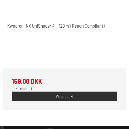
Kwadron INX UniShader 4 – 120 ml (Reach Compliant)
Kwadron Polen.
KWADRON-Shader4
Kwradron Ink er udviklet i overensstemmelse med de seneste EU
REACH-regler.
159,00 DKK
(inkl. moms)
Vis produkt