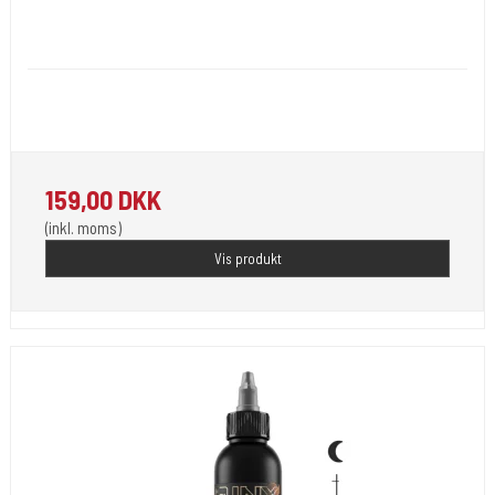
Kwadron Polen.
KWADRON-Shader1
Kwradron Ink er udviklet i overensstemmelse med de seneste EU
REACH-regler.
159,00 DKK
(inkl. moms)
Vis produkt