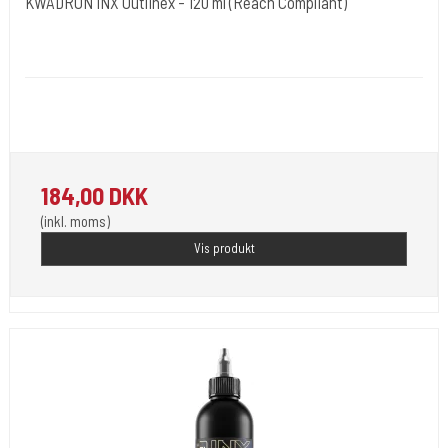
KWADRON INX Outlinex - 120 ml (Reach Compliant)
Kwadron Polen.
KWADRON-Liner-120ml.
Kwradron Ink er udviklet i overensstemmelse med de seneste EU
REACH-regler.
184,00 DKK
(inkl. moms)
Vis produkt