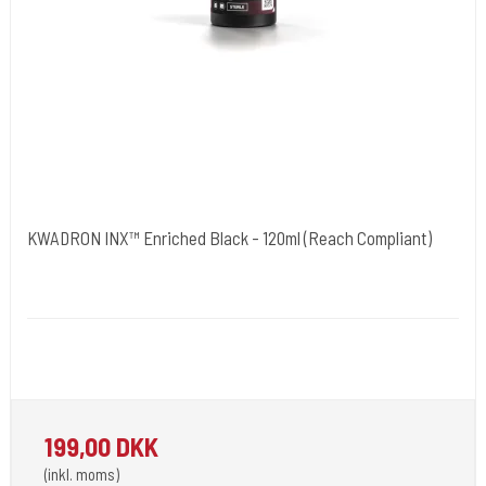
KWADRON INX™ Enriched Black - 120ml (Reach Compliant)
Kwadron Polen.
KWADRON-INX-120ml.
Kwradron Ink er udviklet i overensstemmelse med de seneste EU
REACH-regler.
199,00 DKK
(inkl. moms)