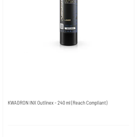
KWADRON INX Outlinex - 240 ml (Reach Compliant)
Kwadron Polen.
KWADRON-Liner-240ml.
Kwradron Ink er udviklet i overensstemmelse med de seneste EU