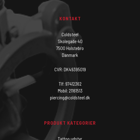
KONTAKT
Coldsteel
Skolegade 40
7500 Holstebro
Danmark
CVR: DK49395019
Tlf: 97412362
Mobil: 21161513
piercing@coldsteel.dk
PRODUKT KATEGORIER
Tattoo udstyr