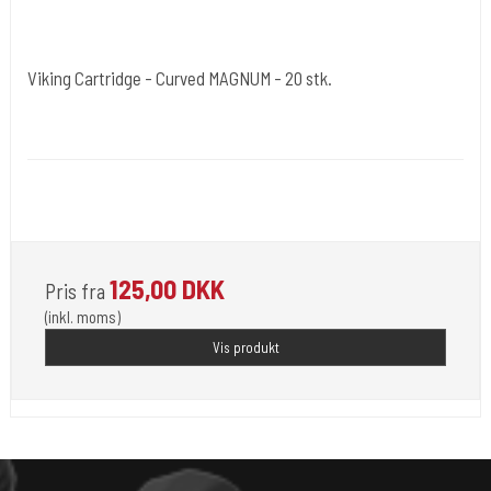
Viking Cartridge - Curved MAGNUM - 20 stk.
Cold Steels egne mrk.
Viking-D
Der findes mange str. som vælges under varianter.Også Bugpin som
er en tyndere nål lavet på 0,30 mm.
125,00 DKK
Pris fra
(inkl. moms)
Vis produkt