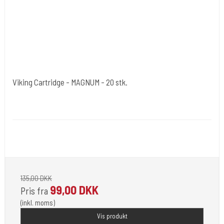
Viking Cartridge - MAGNUM - 20 stk.
Cold Steels egne mrk.
Viking-C
Der findes mange str. som vælges under varianter.Også Bugpin som
er en tyndere nål lavet på 0,30 mm.
135,00 DKK
99,00 DKK
Pris fra
(inkl. moms)
Vis produkt