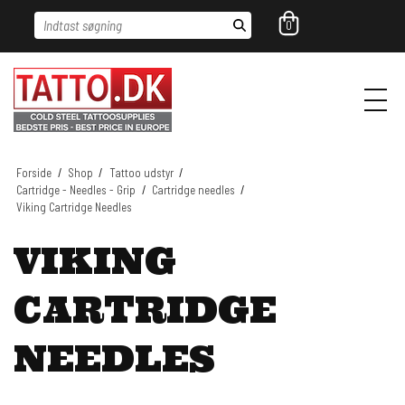
Indtast søgning
0
Forside
/
Shop
/
Tattoo udstyr
/
Cartridge - Needles - Grip
/
Cartridge needles
/
Viking Cartridge Needles
VIKING
CARTRIDGE
NEEDLES