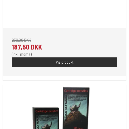
Viking-Big
Big shader nåle 45 + 88 +11 nåle i 1 nål.
250,00 DKK
187,50 DKK
(inkl. moms)
Vis produkt