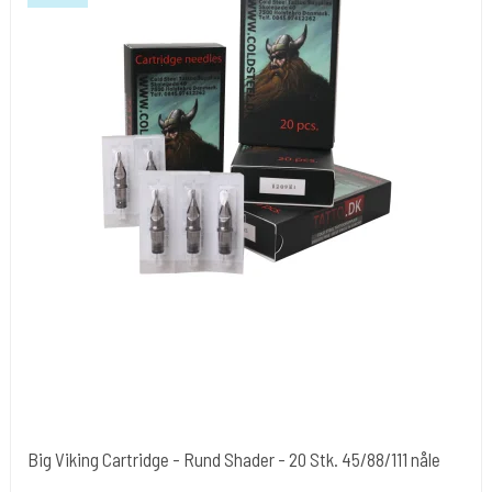
Big Viking Cartridge - Rund Shader - 20 Stk. 45/88/111 nåle
Cold Steels egne mrk.