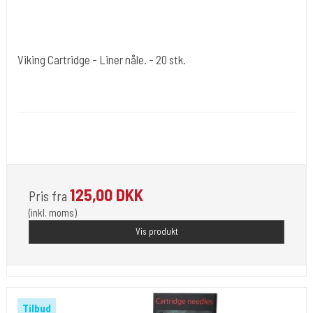
Viking Cartridge - Liner nåle. - 20 stk.
Cold Steels egne mrk.
Viking-A
Der findes mange str. som vælges under varianter. Også Bugpin som
er en tyndere nål lavet på 0,30 mm.
125,00 DKK
Pris fra
(inkl. moms)
Vis produkt
Tilbud