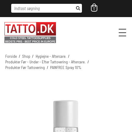
Indtast søgning
0
Forside
/
Shop
/
Hygiejne - Aftercare.
/
Produkter Før - Under - Efter Tattovering - Aftercare.
/
Produkter Før Tattovering
/
PAINFREE Spray 10%