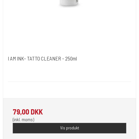
I AM INK- TATTO CLEANER - 250ml
I AM INK- Tyskland
Ink#109
"I AM INK- Witch Hazel-200ml"
79,00 DKK
(inkl. moms)
Vis produkt