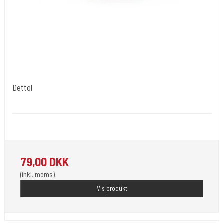
Dettol
stencil101
Dettol used for applying Tattoo Flash or Stencils onto the Skin
79,00 DKK
(inkl. moms)
Vis produkt