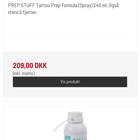
PREP STUFF Tattoo Prep Formula (Spray) 240 ml. Også
stencil fjerner.
Stencil Stuff USA
Desi 6
Bruges til rensning inden stencil væske & tatovering.
209,00 DKK
(inkl. moms)
Vis produkt