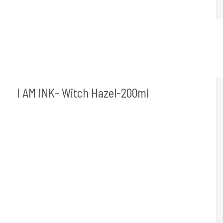
I AM INK- Witch Hazel-200ml
I AM INK- Tyskland
Ink#112
"I AM INK- Witch Hazel-200ml"