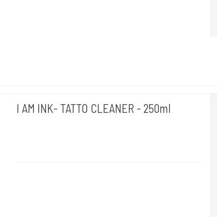
I AM INK- TATTO CLEANER - 250ml
I AM INK- Tyskland
Ink#109
"I AM INK- Witch Hazel-200ml"