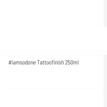
#iamsodone Tattoofinish 250ml
I AM INK- Tyskland
#iamsodone
"I AM INK- I AM SO LIQUID-200ml"