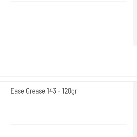
"I AM INK-First Generation 0 White Rutile Paste"
Ease Grease 143 - 120gr
I AM INK- Tyskland
EaseGrease
Protects and nourishes the skin before, during and after tattooing