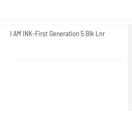
I AM INK-First Generation 5 Blk Lnr
I AM INK- Tyskland
"I AM INK-First Generation 5 Blk Lnr.