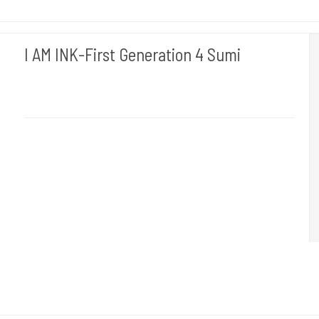
I AM INK-First Generation 4 Sumi
I AM INK- Tyskland
"I AM INK-First Generation 4 Sumi.