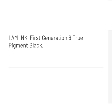
I AM INK-First Generation 6 True
Pigment Black.
I AM INK- Tyskland
"I AM INK-First Generation 6 True Pigment Black.