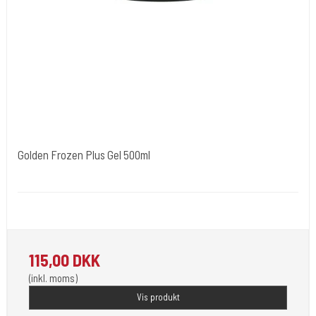
Golden Frozen Plus Gel 500ml
BLOWICE
Gives relief and vigor to the skin and soothes the redness.
115,00 DKK
(inkl. moms)
Vis produkt