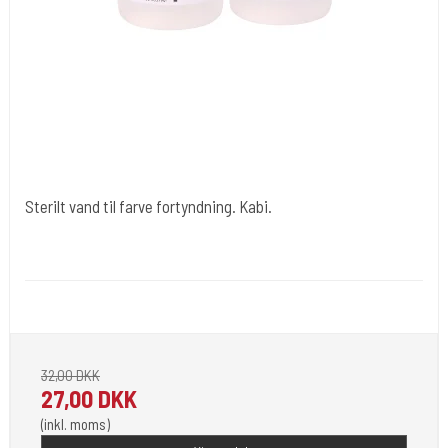
Sterilt vand til farve fortyndning. Kabi.
Cold Steels egne mrk.
Ink#102
Du får 500 Ml.
32,00 DKK
27,00 DKK
(inkl. moms)