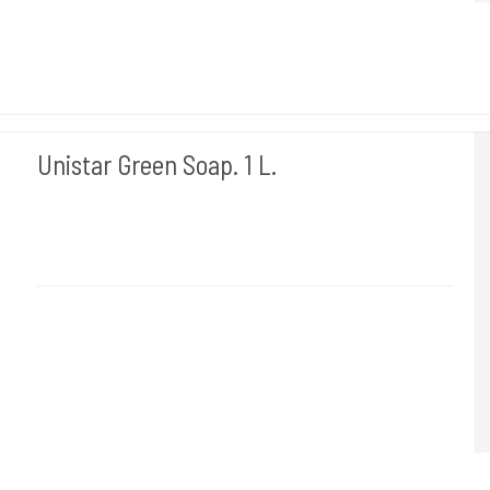
Unistar Green Soap. 1 L.
Unistar
Green Soap 010
1 L. Rengøring af huden når du tudser.