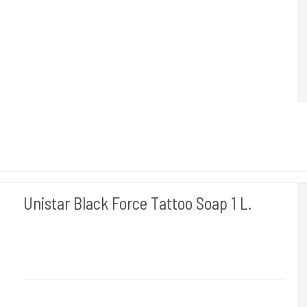
1 L. Rengøring af huden når du tudser.
Unistar Black Force Tattoo Soap 1 L.
Unistar
Unistar Black Force
1 L. Rengøring af huden når du tudser.