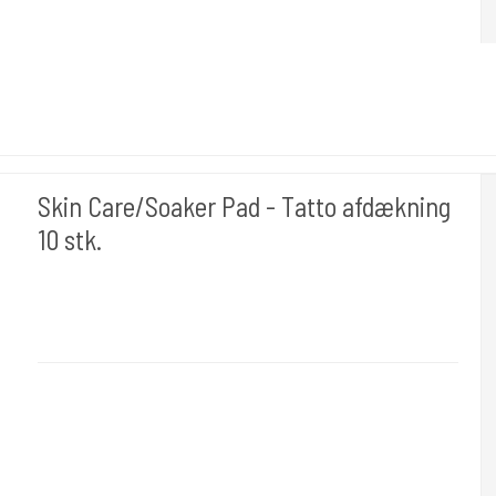
Skin Care/Soaker Pad - Tatto afdækning
10 stk.
Unistar
SkinCare
Pads size 25 x 35 cm. 10 pieces per package.