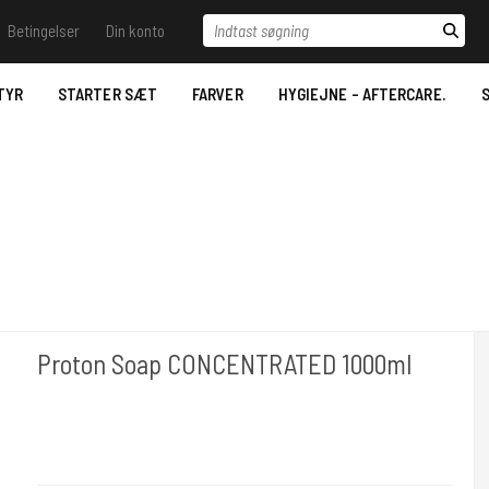
Indtast søgning
Betingelser
Din konto
il vide - Ring til os.
Betingelser
Log ind
Samtykkeerklæring til
behandling af
TYR
STARTER SÆT
FARVER
HYGIEJNE - AFTERCARE.
S
 Trace
Opret bruger
personoplysninger
Stencil væsker
Nyhedstilmelding
Bestilling
Desinfektion/Hygiejne
Betaling- Payment.
Aftercare
Levering- Delivery.
Datablade for REACH
MSDS Just Ink.
Reklamationsret & Garanti.
2022.
Fortrydelsesret
Proton Soap CONCENTRATED 1000ml
Unistar
Proton Soap