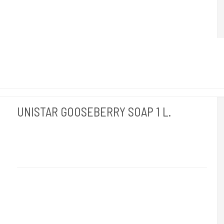
UNISTAR GOOSEBERRY SOAP 1 L.
Unistar
GreenGooese
1 L. Rengøring af huden når du tudser.