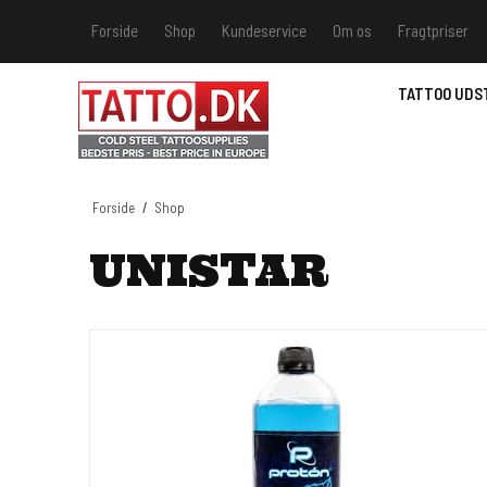
Forside
Shop
Kundeservice
Om os
Fragtpriser
Kundeservice
Hvis du v
TATTOO UDS
Track &
MSDS - 
MSDS - 
Forside
/
Shop
MSDS - 
UNISTAR
MSDS - 
farver 