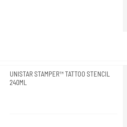
UNISTAR STAMPER™ TATTOO STENCIL
240ML
Unistar
Stamper-240
Staying on the skin for up to 15 hours.