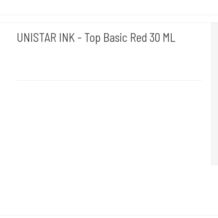
UNISTAR INK - Top Basic Red 30 ML
Unistar
Unistar Ink opfylder de nye REACH