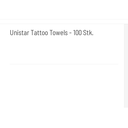
Unistar Tattoo Towels - 100 Stk.
Unistar
Papir101
Ekstra bløde håndklæder til aftørring af huden under tatovering.