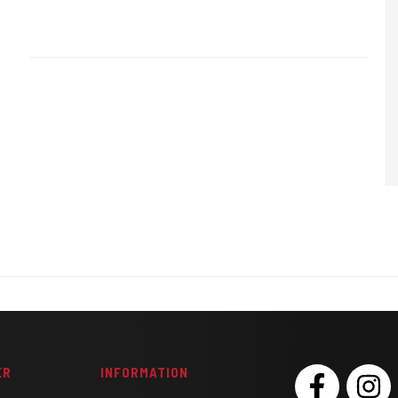
Ørnæ037
Du får 1 sæt (2 stk). i den mindste der findes til Pistolen. 3mm i dir.
Farve Sølv.
ER
INFORMATION
SOCIAL