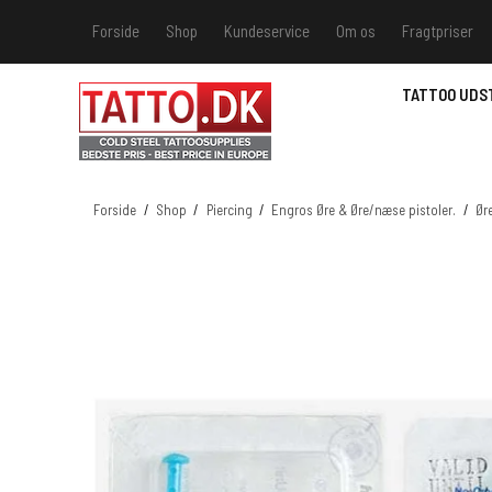
Forside
Shop
Kundeservice
Om os
Fragtpriser
Kundeservice
Hvis du v
TATTOO UDS
Track &
MSDS - 
MSDS - 
Forside
/
Shop
/
Piercing
/
Engros Øre & Øre/næse pistoler.
/
Ør
MSDS - 
MSDS - 
farver 