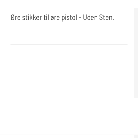
Øre stikker til øre pistol - Uden Sten.
Ørnæ034
Passer til de fleste pistoler.