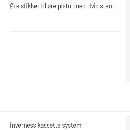
Øre stikker til øre pistol med Hvid sten.
Ørnæ035
Passer til de fleste pistoler.
Inverness kassette system