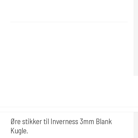
Ørnæ036
Her er alt hvad du behøver for at lave huller i øre næse. Denne er
med kassetter så alt er mere sterilt. Du skifter ny kassete
hvergang. Meget renlig til næse /øre.
Øre stikker til Inverness 3mm Blank
Kugle.