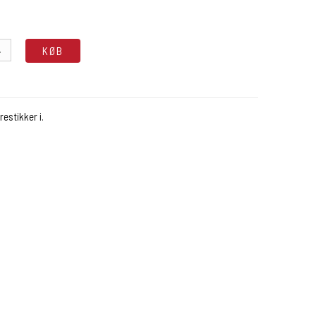
.
KØB
restikker i.