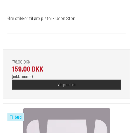
Øre stikker til øre pistol - Uden Sten.
Ørnæ034
Passer til de fleste pistoler.
178,00 DKK
159,00 DKK
(inkl. moms)
Vis produkt
Tilbud