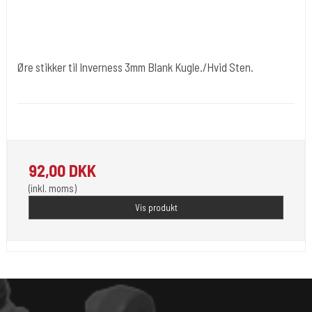
Øre stikker til Inverness 3mm Blank Kugle./Hvid Sten.
Ørnæ037-medsten
Du får 1 sæt (2 stk). i 3mm i dir. er med hvid Sten .
92,00 DKK
(inkl. moms)
Vis produkt