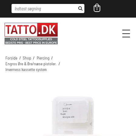
Indtast søgning
0
Forside
/
Shop
/
Piercing
/
Engros Øre & Øre/næse pistoler.
/
Inverness kassette system