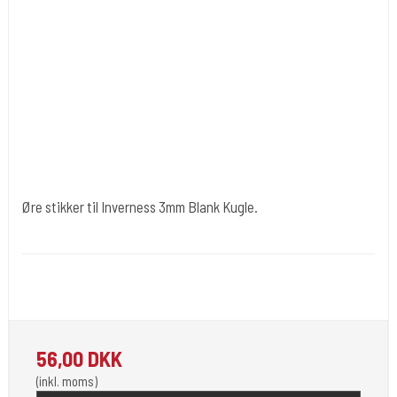
Øre stikker til Inverness 3mm Blank Kugle.
Ørnæ037
Du får 1 sæt (2 stk). i den mindste der findes til Pistolen. 3mm i dir.
Farve Sølv.
56,00 DKK
(inkl. moms)