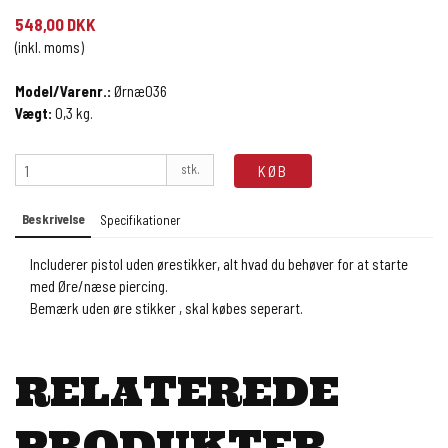
548,00 DKK
(inkl. moms)
Model/Varenr.:
Ørnæ036
Vægt:
0,3
kg.
stk.
KØB
Beskrivelse
Specifikationer
Includerer pistol uden ørestikker, alt hvad du behøver for at starte
med Øre/næse piercing.
Bemærk uden øre stikker , skal købes seperart.
RELATEREDE
PRODUKTER