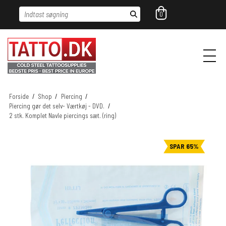
Indtast søgning
0
Forside
/
Shop
/
Piercing
/
Piercing gør det selv- Værtkøj - DVD.
/
2 stk. Komplet Navle piercings sæt. (ring)
SPAR 65%