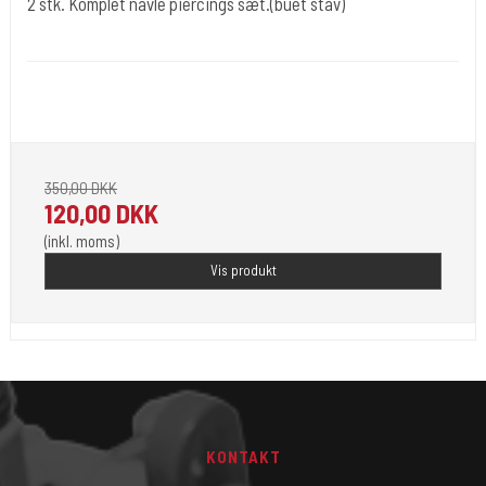
2 stk. Komplet navle piercings sæt.(buet stav)
pirc002
Til 2 Piercinger .Her er sættet for dem som selv vil forsøge.Alt er
sterilt indpakket klar til brug.
350,00 DKK
120,00 DKK
(inkl. moms)
Vis produkt
KONTAKT