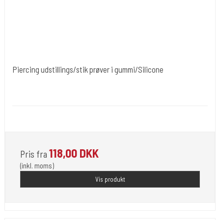
Piercing udstillings/stik prøver i gummi/Silicone
Cold Steels egne mrk.
Divpenis
Er i flot gummi. forskellig moddeler.
118,00 DKK
Pris fra
(inkl. moms)
Vis produkt