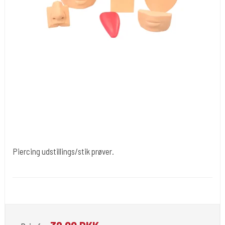
Piercing udstillings/stik prøver.
Div019
Forskellige øvemodeller i skum eller plast.