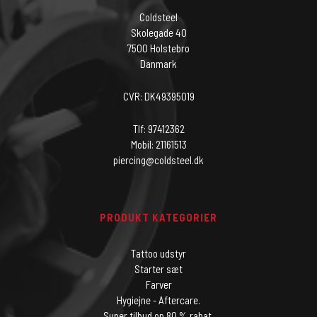
Coldsteel
Skolegade 40
7500 Holstebro
Danmark
CVR: DK49395019
Tlf: 97412362
Mobil: 21161513
piercing@coldsteel.dk
PRODUKT KATEGORIER
Tattoo udstyr
Starter sæt
Farver
Hygiejne - Aftercare.
Super tilbud op 80 % rabat.