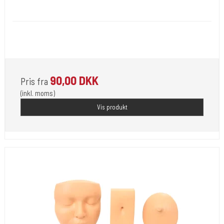
kir034
Du får 10 eller stk blandet som på billedet. Altid mindst 3 navle
smykker.
90,00 DKK
Pris fra
(inkl. moms)
Vis produkt