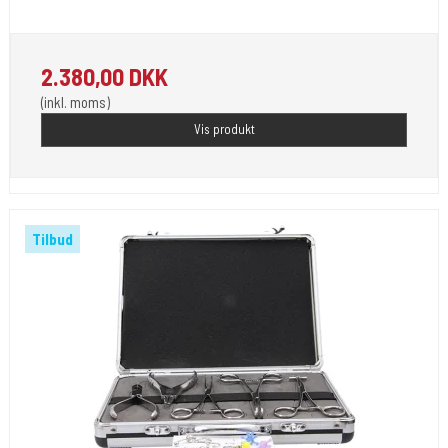
Sterielt indpakket klar til brug . Her er pakken med 50 piercinger.
2.380,00 DKK
(inkl. moms)
Vis produkt
Tilbud