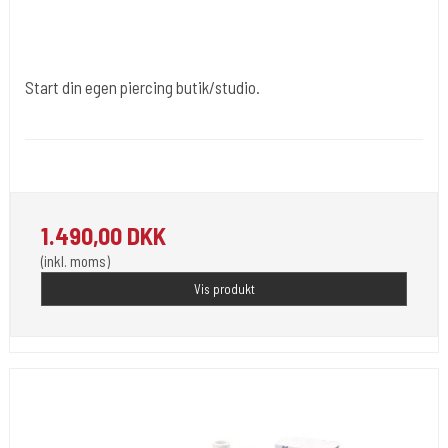
Start din egen piercing butik/studio.
Div007
Sterielt indpakket klar til brug . Her er pakken med 25 piercinger.
1.490,00 DKK
(inkl. moms)
Vis produkt