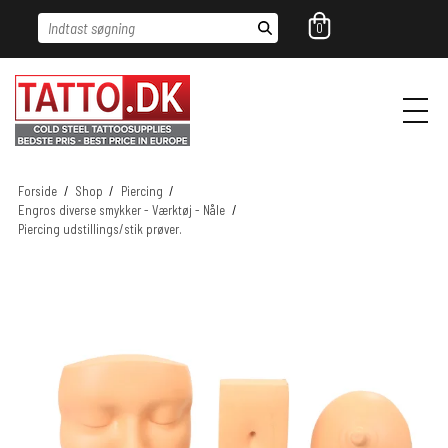
Indtast søgning
0
Forside
/
Shop
/
Piercing
/
Engros diverse smykker - Værktøj - Nåle
/
Piercing udstillings/stik prøver.