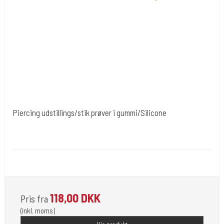
Piercing udstillings/stik prøver i gummi/Silicone
Cold Steels egne mrk.
Divpenis
Er i flot gummi. forskellig moddeler.
118,00 DKK
Pris fra
(inkl. moms)