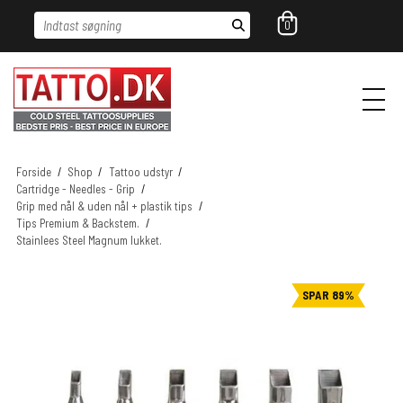
Indtast søgning
0
Forside
/
Shop
/
Tattoo udstyr
/
Cartridge - Needles - Grip
/
Grip med nål & uden nål + plastik tips
/
Tips Premium & Backstem.
/
Stainlees Steel Magnum lukket.
SPAR 89%