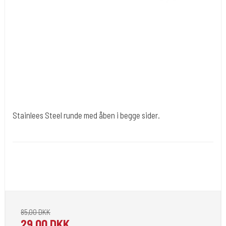
Stainlees Steel runde med åben i begge sider.
tipr004-rund
Stainless Steel polisned. En kvalitets produkt. Standard tube.
Leveres som 2 delt hvor skaftet og grip købes sep.Er med dobbelt
åben.
85,00 DKK
29,00 DKK