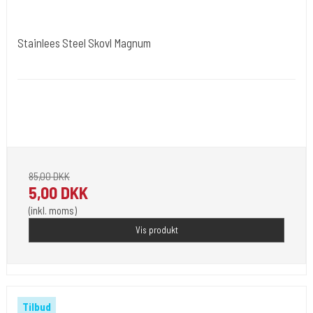
Stainlees Steel Skovl Magnum
tipr001
Stainless Steel polisned. En kvalitets produkt. Standard tube.
Leveres som 2 delt hvor skaftet og grip købes seperat. Her er det en
Magnum skovl .
85,00 DKK
5,00 DKK
(inkl. moms)
Vis produkt
Tilbud