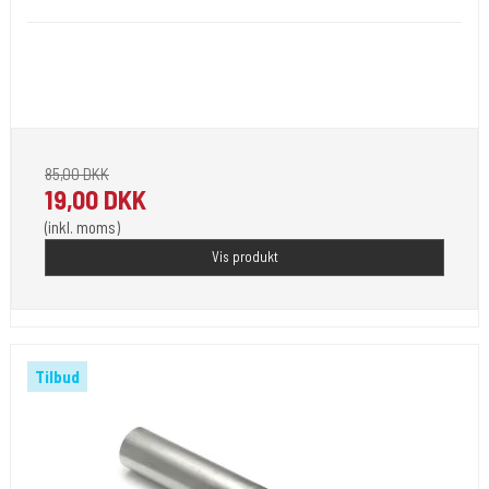
Stainless Steel polisned. En kvalitets produkt. Standard tube.
Leveres som 2 delt hvor skaftet og grip købes sep. Run tips kan være
med åben dobbelt elller enkelt åben.
85,00 DKK
19,00 DKK
(inkl. moms)
Vis produkt
Tilbud