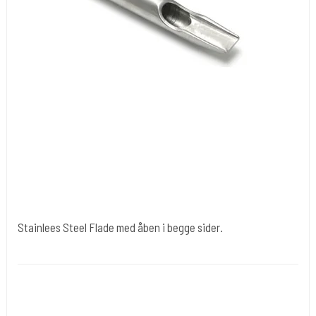
Stainlees Steel Flade med åben i begge sider.
tipr004-flad
Stainless Steel polisned. En kvalitets produkt. Standard tube.
Leveres som 2 delt hvor skaftet og grip købes sep.Er med dobbelt
åben.