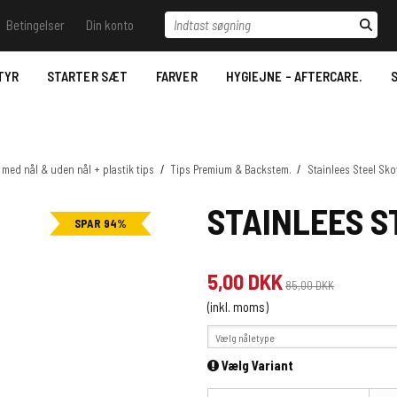
Indtast søgning
Betingelser
Din konto
il vide - Ring til os.
Betingelser
Log ind
Samtykkeerklæring til
behandling af
TYR
STARTER SÆT
FARVER
HYGIEJNE - AFTERCARE.
S
 Trace
Opret bruger
personoplysninger
Stencil væsker
Nyhedstilmelding
Bestilling
Desinfektion/Hygiejne
Betaling- Payment.
 med nål & uden nål + plastik tips
/
Tips Premium & Backstem.
/
Stainlees Steel Sk
Aftercare
Levering- Delivery.
STAINLEES 
SPAR 94%
Datablade for REACH
MSDS Just Ink.
Reklamationsret & Garanti.
2022.
5,00 DKK
Fortrydelsesret
85,00 DKK
(inkl. moms)
Vælg nåletype
Vælg Variant