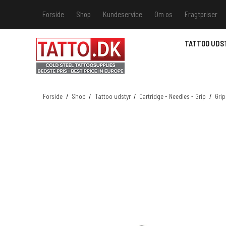
Forside
Shop
Kundeservice
Om os
Fragtpriser
Kundeservice
Hvis du v
TATTOO UDS
Track &
MSDS - 
MSDS - 
Forside
/
Shop
/
Tattoo udstyr
/
Cartridge - Needles - Grip
/
Grip
MSDS - 
MSDS - 
farver 