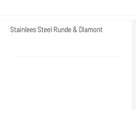
Stainlees Steel Runde & Diamont
tipr003
Stainless Steel polisned. En kvalitets produkt. Standard tube.
Leveres som 2 delt hvor skaftet og grip købes sep. Run tips kan
være med åben dobbelt elller enkelt åben.