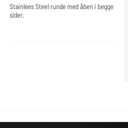
Stainlees Steel runde med åben i begge
sider.
tipr004-rund
Stainless Steel polisned. En kvalitets produkt. Standard tube.
Leveres som 2 delt hvor skaftet og grip købes sep.Er med dobbelt
åben.