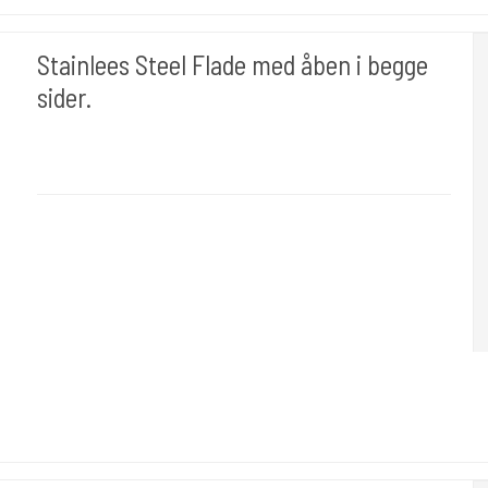
Stainlees Steel Flade med åben i begge
sider.
tipr004-flad
Stainless Steel polisned. En kvalitets produkt. Standard tube.
Leveres som 2 delt hvor skaftet og grip købes sep.Er med dobbelt
åben.