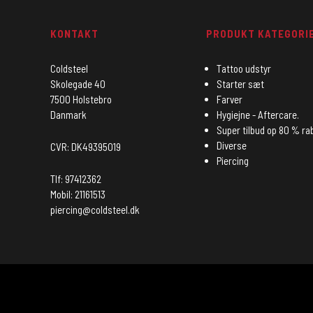
KONTAKT
PRODUKT KATEGORI
Coldsteel
Tattoo udstyr
Skolegade 40
Starter sæt
7500 Holstebro
Farver
Danmark
Hygiejne - Aftercare.
Super tilbud op 80 % ra
Diverse
CVR: DK49395019
Piercing
Tlf: 97412362
Mobil: 21161513
piercing@coldsteel.dk