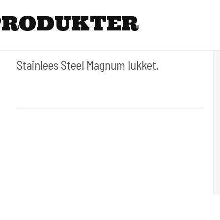
PRODUKTER
Stainlees Steel Magnum lukket.
tipr002
Stainless Steel polisned. En kvalitets produkt. Standard tube.
Leveres som 2 delt hvor skaftet og grip købes sep. Her er det en
Magnum lukket