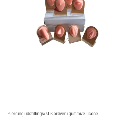
Piercing udstillings/stik prøver i gummi/Silicone
Cold Steels egne mrk.
Divpenis