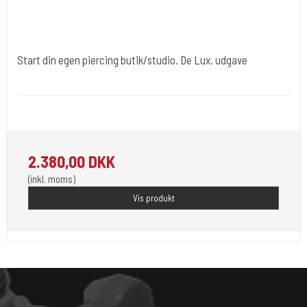
Start din egen piercing butik/studio. De Lux. udgave
Div008
Sterielt indpakket klar til brug . Her er pakken med 50 piercinger.
2.380,00 DKK
(inkl. moms)
Vis produkt