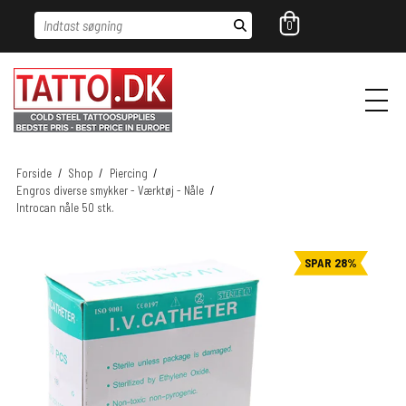
Indtast søgning
0
Forside
/
Shop
/
Piercing
/
Engros diverse smykker - Værktøj - Nåle
/
Introcan nåle 50 stk.
SPAR 28%