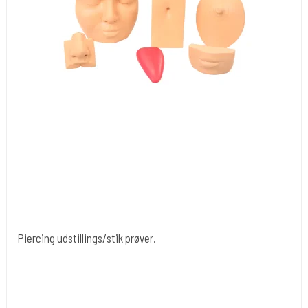
Piercing udstillings/stik prøver.
Div019
Forskellige øvemodeller i skum eller plast.