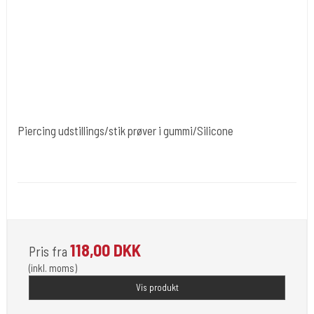
Piercing udstillings/stik prøver i gummi/Silicone
Cold Steels egne mrk.
Divpenis
Er i flot gummi. forskellig moddeler.
118,00 DKK
Pris fra
(inkl. moms)
Vis produkt