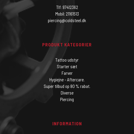
Tlf: 97412362
Mobil: 21161513
piercing@coldsteel.dk
PRODUKT KATEGORIER
Tattoo udstyr
Starter sæt
Farver
Hygiejne - Aftercare.
Super tilbud op 80 % rabat.
Diverse
Piercing
INFORMATION