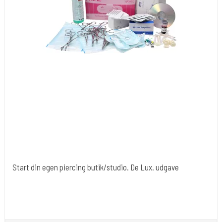
Start din egen piercing butik/studio. De Lux. udgave
Div008
Sterielt indpakket klar til brug . Her er pakken med 50 piercinger.