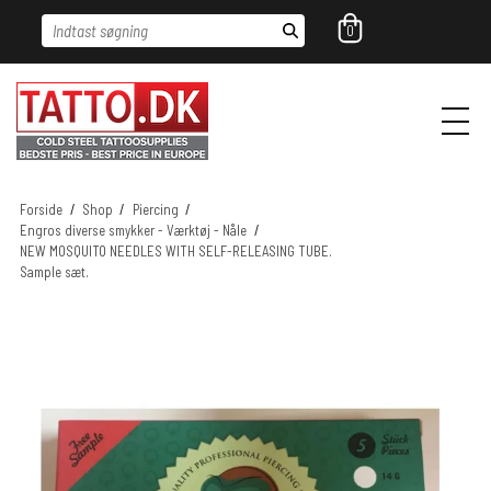
Indtast søgning
0
Forside
/
Shop
/
Piercing
/
Engros diverse smykker - Værktøj - Nåle
/
NEW MOSQUITO NEEDLES WITH SELF-RELEASING TUBE.
Sample sæt.