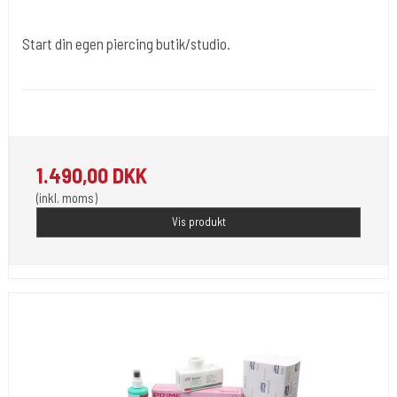
Start din egen piercing butik/studio.
Div007
Sterielt indpakket klar til brug . Her er pakken med 25 piercinger.
1.490,00 DKK
(inkl. moms)
Vis produkt