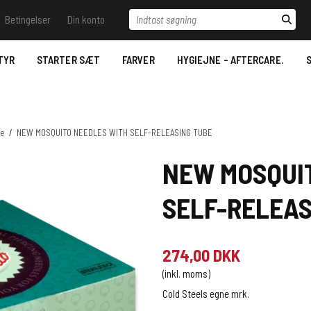
Indtast søgning
Betingelser
Din konto
il vide - Ring til os.
Betingelser
Log ind
Samtykkeerklæring til
behandling af
TYR
STARTER SÆT
FARVER
HYGIEJNE - AFTERCARE.
S
 Trace
Opret bruger
personoplysninger
Stencil væsker
Nyhedstilmelding
Bestilling
Desinfektion/Hygiejne
Betaling- Payment.
le
/
NEW MOSQUITO NEEDLES WITH SELF-RELEASING TUBE
Aftercare
Levering- Delivery.
NEW MOSQUI
Datablade for REACH
MSDS Just Ink.
Reklamationsret & Garanti.
SELF-RELEAS
2022.
Fortrydelsesret
274,00 DKK
(inkl. moms)
Cold Steels egne mrk.