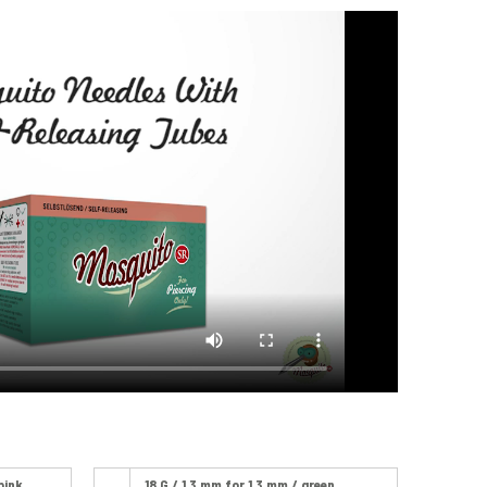
pink
18 G / 1.3 mm for 1.3 mm / green