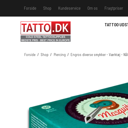
Forside
Shop
Kundeservice
Om os
Fragtpriser
Kundeservice
Hvis du v
TATTOO UDS
Track &
MSDS - 
MSDS - 
Forside
/
Shop
/
Piercing
/
Engros diverse smykker - Værktøj - Nå
MSDS - 
MSDS - 
farver 