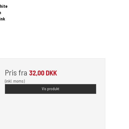
white
n
ink
Pris fra
32,00 DKK
(inkl. moms)
Vis produkt