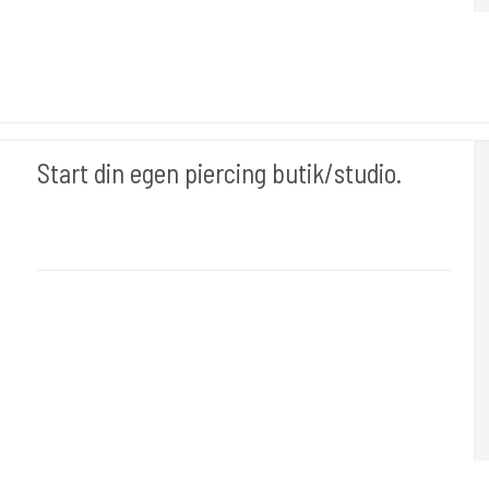
Start din egen piercing butik/studio.
Div007
Sterielt indpakket klar til brug . Her er pakken med 25 piercinger.