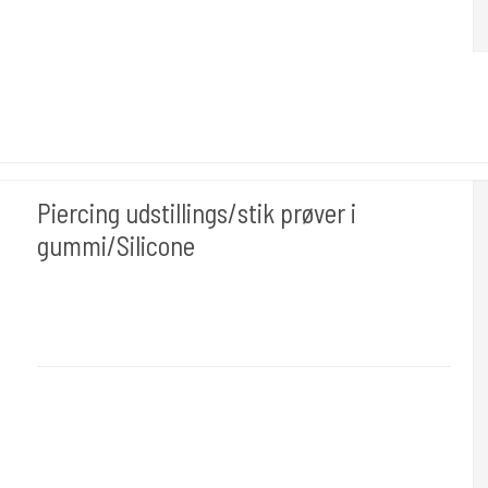
Piercing udstillings/stik prøver i
gummi/Silicone
Cold Steels egne mrk.
Divpenis
Er i flot gummi. forskellig moddeler.