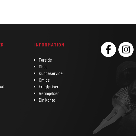
ER
INFORMATION
SOCIAL
Forside
Shop
Kundeservice
Om os
bat.
Fragtpriser
Betingelser
Din konto