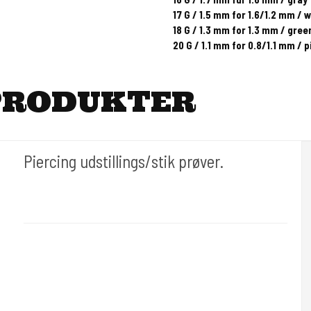
17 G / 1.5 mm for 1.6/1.2 mm / 
18 G / 1.3 mm for 1.3 mm / gree
20 G / 1.1 mm for 0.8/1.1 mm / p
PRODUKTER
Piercing udstillings/stik prøver.
Div019
Forskellige øvemodeller i skum eller plast.