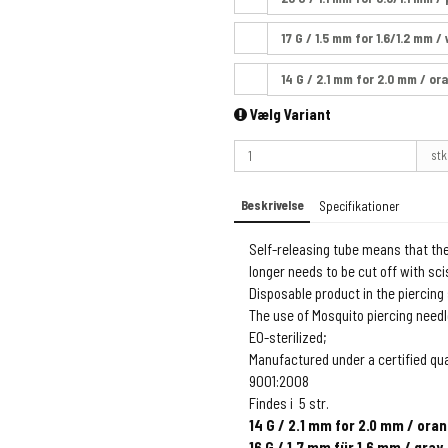
17 G / 1.5 mm for 1.6/1.2 mm /
14 G / 2.1 mm for 2.0 mm / or
Vælg Variant
stk
Beskrivelse
Specifikationer
Self-releasing tube means that the 
longer needs to be cut off with sci
Disposable product in the piercing
The use of Mosquito piercing needle
EO-sterilized;
Manufactured under a certified qu
9001:2008
Findes i 5 str.
14 G / 2.1 mm for 2.0 mm / ora
16 G / 1.7 mm für 1.6 mm / gray