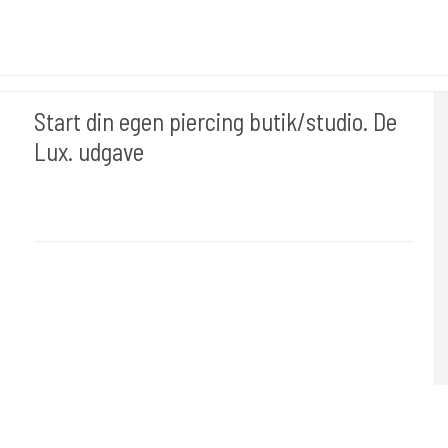
Start din egen piercing butik/studio. De
Lux. udgave
Div008
Sterielt indpakket klar til brug . Her er pakken med 50 piercinger.