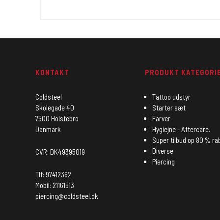
KONTAKT
PRODUKT KATEGORI
Coldsteel
Tattoo udstyr
Skolegade 40
Starter sæt
7500 Holstebro
Farver
Danmark
Hygiejne - Aftercare.
Super tilbud op 80 % ra
Diverse
CVR: DK49395019
Piercing
Tlf: 97412362
Mobil: 21161513
piercing@coldsteel.dk