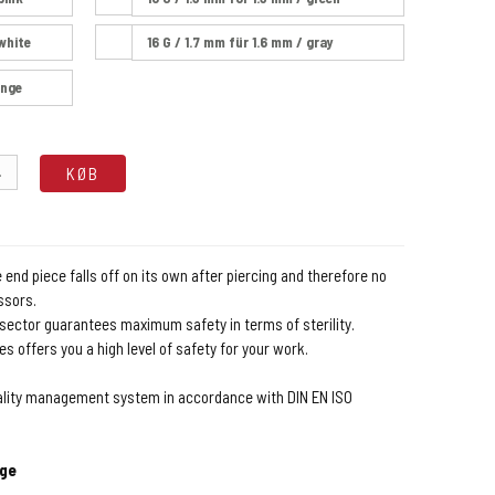
 white
16 G / 1.7 mm für 1.6 mm / gray
ange
.
KØB
end piece falls off on its own after piercing and therefore no
ssors.
 sector guarantees maximum safety in terms of sterility.
s offers you a high level of safety for your work.
ality management system in accordance with DIN EN ISO
nge