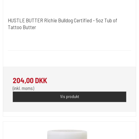
HUSTLE BUTTER Richie Bulldog Certified - 5oz Tub of
Tattoo Butter
Hustle Butter USA
Medi 12
Bruges til at rense din tattovering med. Du får 150 ml.
204,00 DKK
(inkl. moms)
Vis produkt