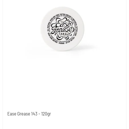
Ease Grease 143 - 120gr
I AM INK- Tyskland
EaseGrease