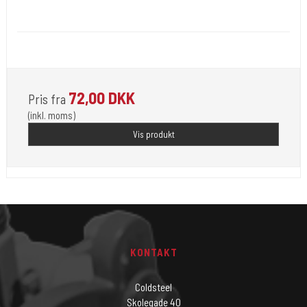
Medi 11
30 ml. creme til at rense dine tattoveringer med.
72,00 DKK
Pris fra
(inkl. moms)
Vis produkt
KONTAKT
Coldsteel
Skolegade 40