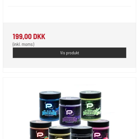
Protects and nourishes the skin before, during and after tattooing
199,00 DKK
(inkl. moms)
Vis produkt