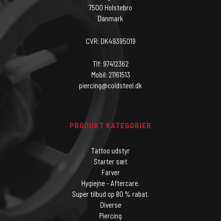
7500 Holstebro
Danmark
CVR: DK49395019
Tlf: 97412362
Mobil: 21161513
piercing@coldsteel.dk
PRODUKT KATEGORIER
Tattoo udstyr
Starter sæt
Farver
Hygiejne - Aftercare.
Super tilbud op 80 % rabat.
Diverse
Piercing