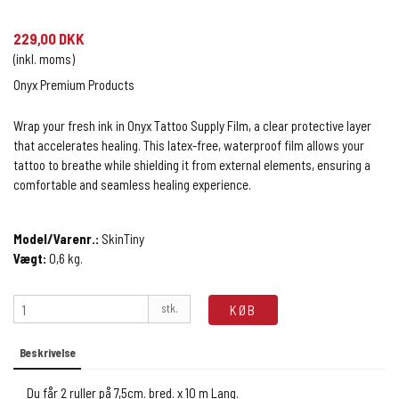
229,00 DKK
(inkl. moms)
Onyx Premium Products
Wrap your fresh ink in Onyx Tattoo Supply Film, a clear protective layer
that accelerates healing. This latex-free, waterproof film allows your
tattoo to breathe while shielding it from external elements, ensuring a
comfortable and seamless healing experience.
Model/Varenr.:
SkinTiny
Vægt:
0,6
kg.
stk.
KØB
Beskrivelse
Du får 2 ruller på 7,5cm. bred. x 10 m Lang.