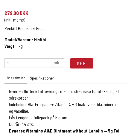
279,00 DKK
(inkl. moms)
Reckitt Benckiser England.
Model/Varenr.:
Medi 40
Vægt:
1
kg.
stk.
KØB
Beskrivelse
Specifikationer
Giver en flottere Tattovering , med mindre risiko for afskalling af
sårskorper
Indeholder Bla. Fragrace + Vitamin A + D Inaktive er bla. mineral oil
og vaseline.
Fås i engangs foliepack på 5 gram.
Du får 144 stk.
Dynarex Vitamins A&D Ointment without Lanolin — 5g Foil