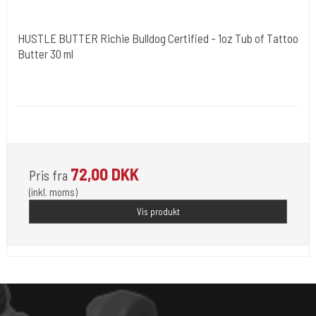
HUSTLE BUTTER Richie Bulldog Certified - 1oz Tub of Tattoo
Butter 30 ml
Hustle Butter USA
Medi 11
30 ml. creme til at rense dine tattoveringer med.
72,00 DKK
Pris fra
(inkl. moms)
Vis produkt