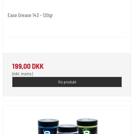
Ease Grease 143 - 120gr
I AM INK- Tyskland
EaseGrease
Protects and nourishes the skin before, during and after tattooing
199,00 DKK
(inkl. moms)
Vis produkt