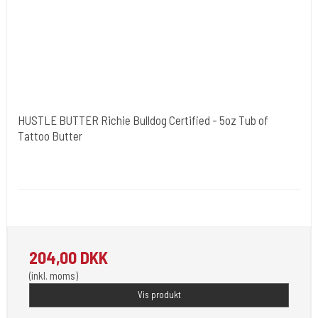
HUSTLE BUTTER Richie Bulldog Certified - 5oz Tub of
Tattoo Butter
Hustle Butter USA
Medi 12
Bruges til at rense din tattovering med. Du får 150 ml.
204,00 DKK
(inkl. moms)
Vis produkt