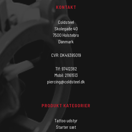
KONTAKT
Coldsteel
Skolegade 40
7500 Holstebro
Danmark
CVR: DK49395019
Tlf: 97412362
Mobil: 21161513
piercing@coldsteel.dk
PRODUKT KATEGORIER
Tattoo udstyr
Starter sæt