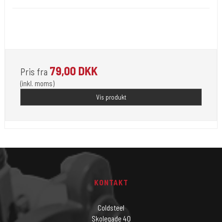
Opfylder de nye REACH-reglerne for kemi i blæk til
tatovering
79,00 DKK
Pris fra
(inkl. moms)
Vis produkt
KONTAKT
Coldsteel
Skolegade 40