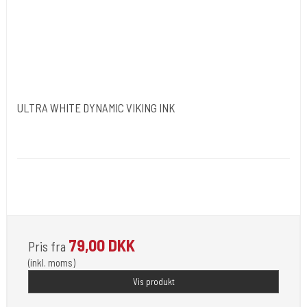
ULTRA WHITE DYNAMIC VIKING INK
Dynamic Ink. USA.
DYN050
Opfylder de nye REACH-reglerne for kemi i blæk til
tatovering
79,00 DKK
Pris fra
(inkl. moms)
Vis produkt