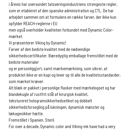
i årevis har overvundet tatoveringsindustriens strengeste regler,
som er etableret af den spanske administration og CTL. De har
arbejdet sammen om at formulere en række farver, der ikke kun
opfylder REACH-reglerne i EU
men også overholder kvaliteten forbundet med Dynamic Color-
mærket.
Vi præsenterer Viking by Dynamic!
Farver af den bedste kvalitet med de nødvendige
sikkerhedscertifikater. Bæredygtig emballage fremstillet med de
bedste materialer
og er personliggjort, samt mærkemærkning, som sikrer, at
produktet ikke er en kopi og lever op til alle de kvalitetsstandarder,
som mærket kræver.
Alt blæk er pakket i personlige flasker med mærkelogoet og har
blandekugle af rustfrit stål af kirurgisk kvalitet,
tekstureret hologramsikkerhedsetiket og dobbelt
sikkerhedsforsegling på lukningen, dynamisk mønster og
lækagesikker hætte.
Fremstillet i Spanien. Steril.
For over a decade, Dynamic color and Viking-ink have had a very