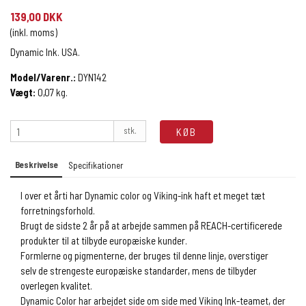
139,00 DKK
(inkl. moms)
Dynamic Ink. USA.
Model/Varenr.:
DYN142
Vægt:
0,07
kg.
stk.
KØB
Beskrivelse
Specifikationer
I over et årti har Dynamic color og Viking-ink haft et meget tæt
forretningsforhold.
Brugt de sidste 2 år på at arbejde sammen på REACH-certificerede
produkter til at tilbyde europæiske kunder.
Formlerne og pigmenterne, der bruges til denne linje, overstiger
selv de strengeste europæiske standarder, mens de tilbyder
overlegen kvalitet.
Dynamic Color har arbejdet side om side med Viking Ink-teamet, der