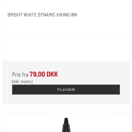
BRIGHT WHITE DYNAMIC VIKING INK
Dynamic Ink. USA.
DYN051
Opfylder de nye REACH-reglerne for kemi i blæk til
tatovering
79,00 DKK
Pris fra
(inkl. moms)
Vis produkt