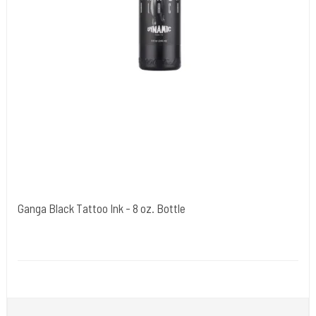
Ganga Black Tattoo Ink - 8 oz. Bottle
Dynamic Ink. USA.
DYN0200
Ganga Black er en specialformuleret sort tatoveringsblæk