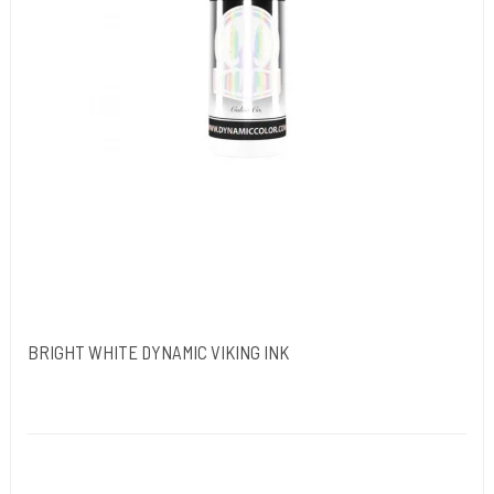
BRIGHT WHITE DYNAMIC VIKING INK
Dynamic Ink. USA.
DYN051
Opfylder de nye REACH-reglerne for kemi i blæk til