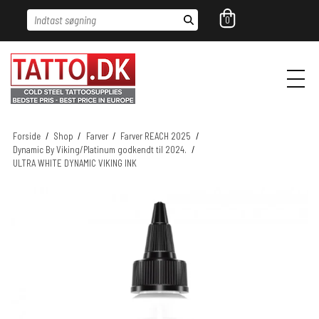
Indtast søgning
0
Forside
/
Shop
/
Farver
/
Farver REACH 2025
/
Dynamic By Viking/Platinum godkendt til 2024.
/
ULTRA WHITE DYNAMIC VIKING INK