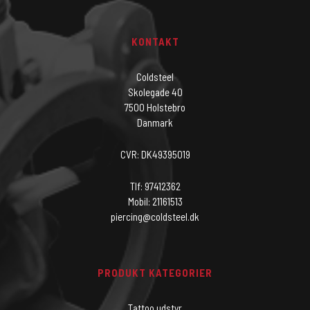
KONTAKT
Coldsteel
Skolegade 40
7500 Holstebro
Danmark
CVR: DK49395019
Tlf: 97412362
Mobil: 21161513
piercing@coldsteel.dk
PRODUKT KATEGORIER
Tattoo udstyr