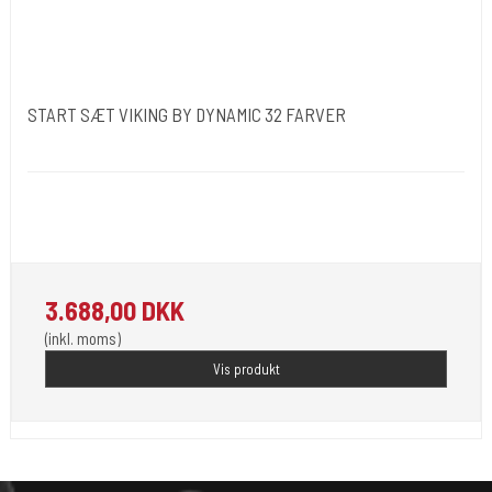
START SÆT VIKING BY DYNAMIC 32 FARVER
Dynamic Ink. USA.
Opfylder de nye REACH-reglerne for kemi i blæk til
tatovering
3.688,00 DKK
(inkl. moms)
Vis produkt