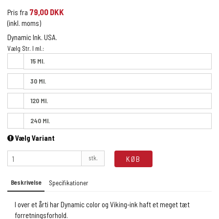
79,00 DKK
Pris fra
(inkl. moms)
Dynamic Ink. USA.
Vælg Str. I ml.:
15 Ml.
30 Ml.
120 Ml.
240 Ml.
Vælg Variant
stk.
KØB
Beskrivelse
Specifikationer
I over et årti har Dynamic color og Viking-ink haft et meget tæt
forretningsforhold.