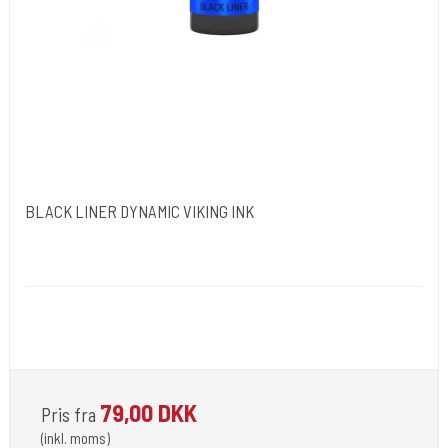
BLACK LINER DYNAMIC VIKING INK
Dynamic Ink. USA.
DYN052
Opfylder de nye REACH-reglerne for kemi i blæk til
tatovering
79,00 DKK
Pris fra
(inkl. moms)