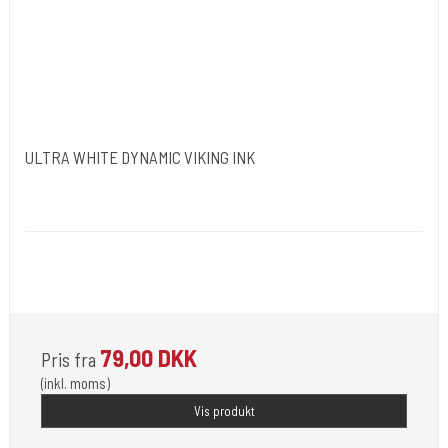
ULTRA WHITE DYNAMIC VIKING INK
Dynamic Ink. USA.
DYN050
Opfylder de nye REACH-reglerne for kemi i blæk til
tatovering
79,00 DKK
Pris fra
(inkl. moms)
Vis produkt