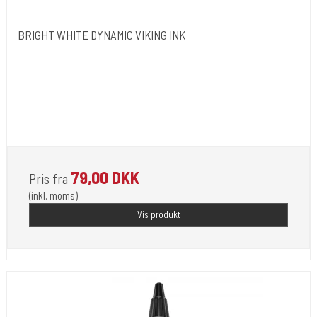
BRIGHT WHITE DYNAMIC VIKING INK
Dynamic Ink. USA.
DYN051
Opfylder de nye REACH-reglerne for kemi i blæk til
tatovering
79,00 DKK
Pris fra
(inkl. moms)
Vis produkt