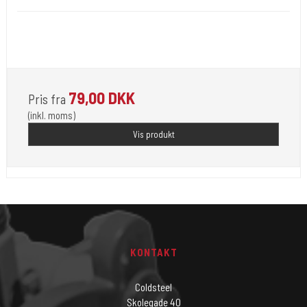
Opfylder de nye REACH-reglerne for kemi i blæk til
tatovering
79,00 DKK
Pris fra
(inkl. moms)
Vis produkt
KONTAKT
Coldsteel
Skolegade 40