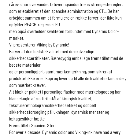
i årevis har overvundet tatoveringsindustriens strengeste regler,
som er etableret af den spanske administration og CTL. De har
arbejdet sammen om at formulere en række farver, der ikke kun
opfylder REACH-reglerne i EU
men også overholder kvaliteten forbundet med Dynamic Color-
mærket.
Vi præsenterer Viking by Dynamic!
Farver af den bedste kvalitet med de nødvendige
sikkerhedscertifikater. Bæredygtig emballage fremstillet med de
bedste materialer
og er personliggjort, samt mærkemærkning, som sikrer, at
produktet ikke er en kopi og lever op til alle de kvalitetsstandarder,
som mærket kræver.
Alt blæk er pakket i personlige flasker med mærkelogoet og har
blandekugle af rustfrit stål af kirurgisk kvalitet,
tekstureret hologramsikkerhedsetiket og dobbelt
sikkerhedsforsegling på lukningen, dynamisk mønster og
lækagesikker hætte.
Fremstillet i Spanien. Steril.
For over a decade, Dynamic color and Viking-ink have had a very