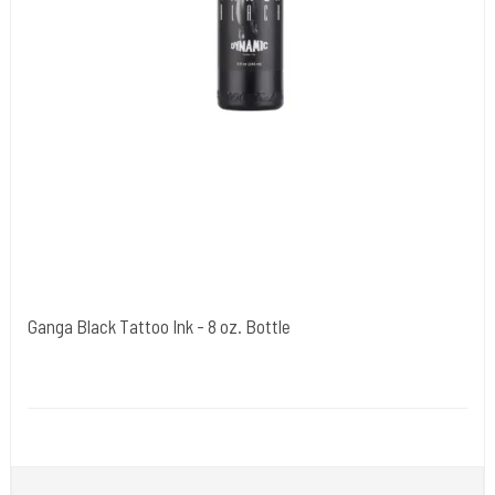
Ganga Black Tattoo Ink - 8 oz. Bottle
Dynamic Ink. USA.
DYN0200
Ganga Black er en specialformuleret sort tatoveringsblæk