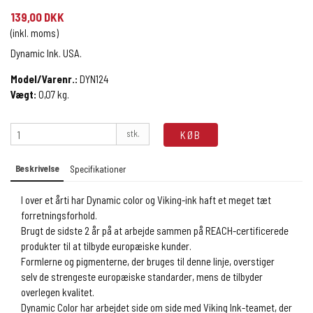
139,00 DKK
(inkl. moms)
Dynamic Ink. USA.
Model/Varenr.:
DYN124
Vægt:
0,07
kg.
stk.
KØB
Beskrivelse
Specifikationer
I over et årti har Dynamic color og Viking-ink haft et meget tæt
forretningsforhold.
Brugt de sidste 2 år på at arbejde sammen på REACH-certificerede
produkter til at tilbyde europæiske kunder.
Formlerne og pigmenterne, der bruges til denne linje, overstiger
selv de strengeste europæiske standarder, mens de tilbyder
overlegen kvalitet.
Dynamic Color har arbejdet side om side med Viking Ink-teamet, der