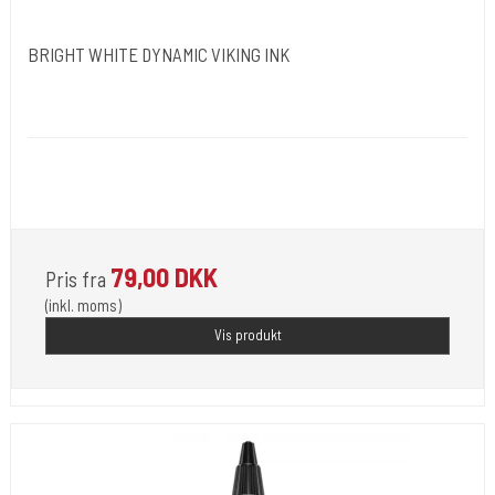
BRIGHT WHITE DYNAMIC VIKING INK
Dynamic Ink. USA.
DYN051
Opfylder de nye REACH-reglerne for kemi i blæk til
tatovering
79,00 DKK
Pris fra
(inkl. moms)
Vis produkt