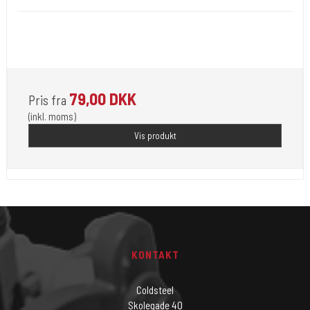
Opfylder de nye REACH-reglerne for kemi i blæk til
tatovering
79,00 DKK
Pris fra
(inkl. moms)
Vis produkt
KONTAKT
Coldsteel
Skolegade 40