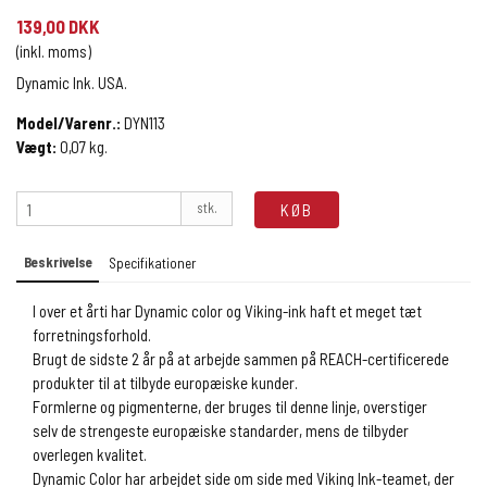
139,00 DKK
(inkl. moms)
Dynamic Ink. USA.
Model/Varenr.:
DYN113
Vægt:
0,07
kg.
stk.
KØB
Beskrivelse
Specifikationer
I over et årti har Dynamic color og Viking-ink haft et meget tæt
forretningsforhold.
Brugt de sidste 2 år på at arbejde sammen på REACH-certificerede
produkter til at tilbyde europæiske kunder.
Formlerne og pigmenterne, der bruges til denne linje, overstiger
selv de strengeste europæiske standarder, mens de tilbyder
overlegen kvalitet.
Dynamic Color har arbejdet side om side med Viking Ink-teamet, der