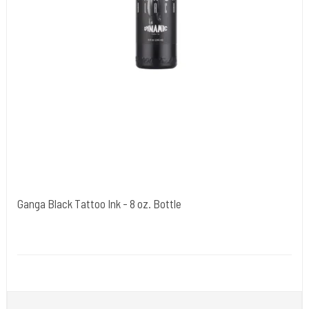
Ganga Black Tattoo Ink - 8 oz. Bottle
Dynamic Ink. USA.
DYN0200
Ganga Black er en specialformuleret sort tatoveringsblæk