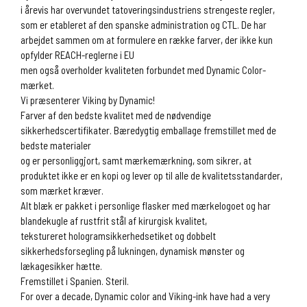
i årevis har overvundet tatoveringsindustriens strengeste regler,
som er etableret af den spanske administration og CTL. De har
arbejdet sammen om at formulere en række farver, der ikke kun
opfylder REACH-reglerne i EU
men også overholder kvaliteten forbundet med Dynamic Color-
mærket.
Vi præsenterer Viking by Dynamic!
Farver af den bedste kvalitet med de nødvendige
sikkerhedscertifikater. Bæredygtig emballage fremstillet med de
bedste materialer
og er personliggjort, samt mærkemærkning, som sikrer, at
produktet ikke er en kopi og lever op til alle de kvalitetsstandarder,
som mærket kræver.
Alt blæk er pakket i personlige flasker med mærkelogoet og har
blandekugle af rustfrit stål af kirurgisk kvalitet,
tekstureret hologramsikkerhedsetiket og dobbelt
sikkerhedsforsegling på lukningen, dynamisk mønster og
lækagesikker hætte.
Fremstillet i Spanien. Steril.
For over a decade, Dynamic color and Viking-ink have had a very