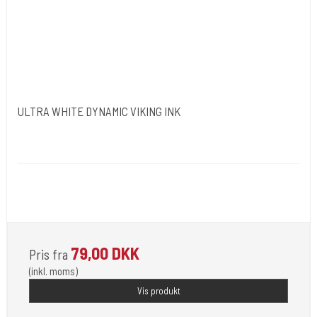
ULTRA WHITE DYNAMIC VIKING INK
Dynamic Ink. USA.
DYN050
Opfylder de nye REACH-reglerne for kemi i blæk til
tatovering
79,00 DKK
Pris fra
(inkl. moms)
Vis produkt