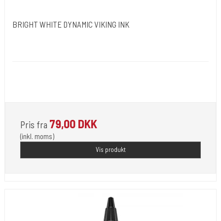
BRIGHT WHITE DYNAMIC VIKING INK
Dynamic Ink. USA.
DYN051
Opfylder de nye REACH-reglerne for kemi i blæk til
tatovering
79,00 DKK
Pris fra
(inkl. moms)
Vis produkt