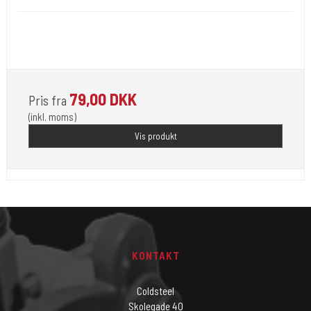
Opfylder de nye REACH-reglerne for kemi i blæk til
tatovering
79,00 DKK
Pris fra
(inkl. moms)
Vis produkt
KONTAKT
Coldsteel
Skolegade 40