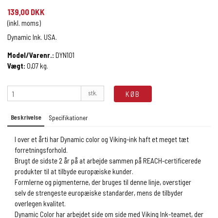
139,00 DKK
(inkl. moms)
Dynamic Ink. USA.
Model/Varenr.:
DYN101
Vægt:
0,07
kg.
stk.
KØB
Beskrivelse
Specifikationer
I over et årti har Dynamic color og Viking-ink haft et meget tæt
forretningsforhold.
Brugt de sidste 2 år på at arbejde sammen på REACH-certificerede
produkter til at tilbyde europæiske kunder.
Formlerne og pigmenterne, der bruges til denne linje, overstiger
selv de strengeste europæiske standarder, mens de tilbyder
overlegen kvalitet.
Dynamic Color har arbejdet side om side med Viking Ink-teamet, der