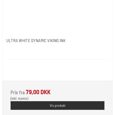
ULTRA WHITE DYNAMIC VIKING INK
Dynamic Ink. USA.
DYN050
Opfylder de nye REACH-reglerne for kemi i blæk til
tatovering
79,00 DKK
Pris fra
(inkl. moms)
Vis produkt