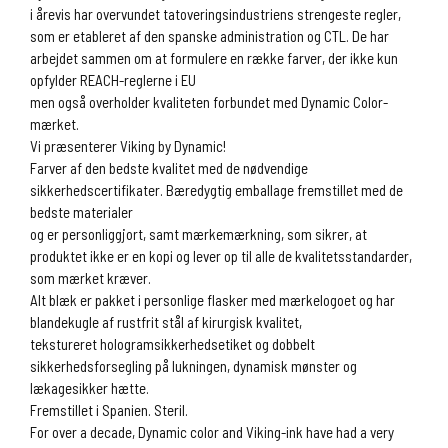
i årevis har overvundet tatoveringsindustriens strengeste regler,
som er etableret af den spanske administration og CTL. De har
arbejdet sammen om at formulere en række farver, der ikke kun
opfylder REACH-reglerne i EU
men også overholder kvaliteten forbundet med Dynamic Color-
mærket.
Vi præsenterer Viking by Dynamic!
Farver af den bedste kvalitet med de nødvendige
sikkerhedscertifikater. Bæredygtig emballage fremstillet med de
bedste materialer
og er personliggjort, samt mærkemærkning, som sikrer, at
produktet ikke er en kopi og lever op til alle de kvalitetsstandarder,
som mærket kræver.
Alt blæk er pakket i personlige flasker med mærkelogoet og har
blandekugle af rustfrit stål af kirurgisk kvalitet,
tekstureret hologramsikkerhedsetiket og dobbelt
sikkerhedsforsegling på lukningen, dynamisk mønster og
lækagesikker hætte.
Fremstillet i Spanien. Steril.
For over a decade, Dynamic color and Viking-ink have had a very