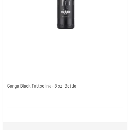
Ganga Black Tattoo Ink - 8 oz. Bottle
Dynamic Ink. USA.
DYN0200
Ganga Black er en specialformuleret sort tatoveringsblæk