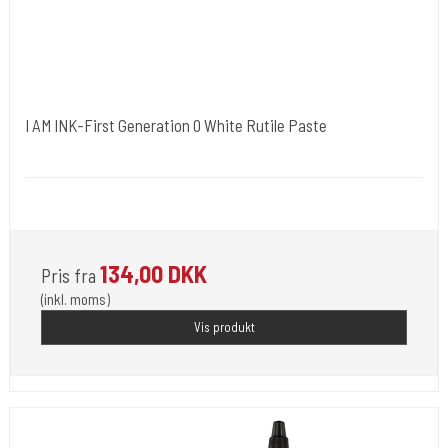
I AM INK-First Generation 0 White Rutile Paste
I AM INK- Tyskland
"I AM INK-First Generation 0 White Rutile Paste"
134,00 DKK
Pris fra
(inkl. moms)
Vis produkt