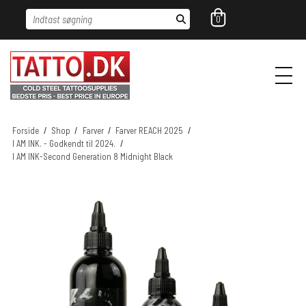
Indtast søgning
0
Forside
/
Shop
/
Farver
/
Farver REACH 2025
/
I AM INK. - Godkendt til 2024.
/
I AM INK-Second Generation 8 Midnight Black