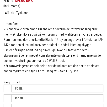
134,00 DKK
Pris fra
(inkl. moms)
I AM INK- Tyskland
Urban Sort
Vi kender alle problemet: Du ønsker at overholde tatoveringsreglerne,
men vi ønsker ikke at gå på kompromis med kvaliteten af vores arbejde.
Sammen med den anerkendte Black n' Grey og bogstaver i feltet, har I AM
INK skabt en all-round sort, der er ideel til både Linier og skygge.
”Linjer går rigtig nemt ind og bliver lige, hvor du tatoverer dem –
skyggeområder er meget konsekvente og glattere end hænderne på den
senior investeringsbankmand på Wall Street.
Når tatoveringerne er helt helet, ser de ud som om den sorte er blevet
endnu mørkere end før. Et ord: Bangin!”. - Seb Fury One
Vælg Str. I ml.:
50 Ml.
100 Ml.