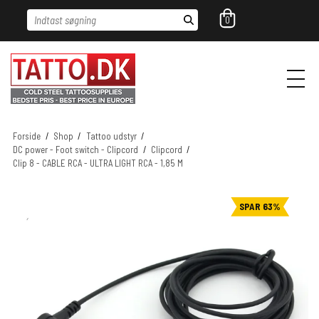
Indtast søgning
0
Forside
/
Shop
/
Tattoo udstyr
/
DC power - Foot switch - Clipcord
/
Clipcord
/
Clip 8 - CABLE RCA - ULTRA LIGHT RCA - 1,85 M
SPAR 63%