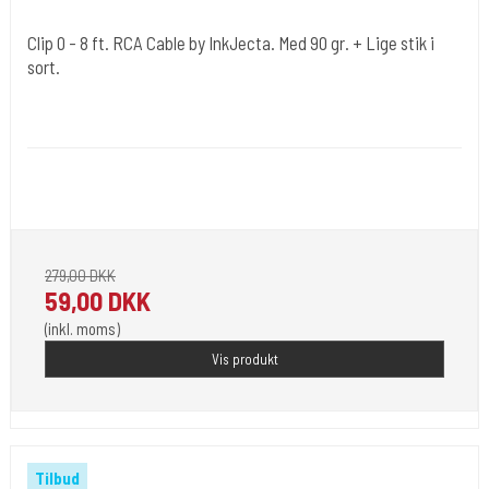
Clip 0 - 8 ft. RCA Cable by InkJecta. Med 90 gr. + Lige stik i
sort.
Inkjecta Australia
Clip 0
Have the perfect connection for your InkJecta tattoo machine with
InkJecta’s black RCA cable.
279,00 DKK
59,00 DKK
(inkl. moms)
Vis produkt
Tilbud