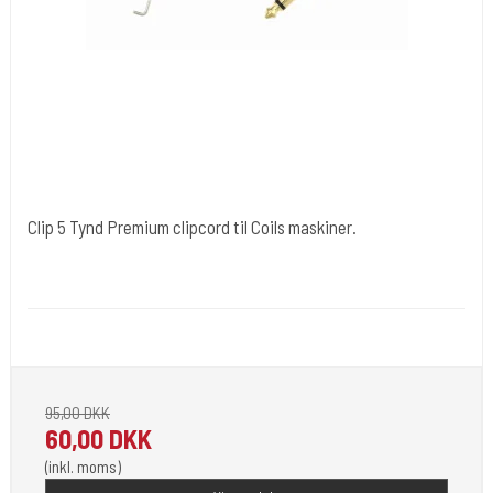
Clip 5 Tynd Premium clipcord til Coils maskiner.
Cold Steels egne mrk.
clip5
Clipcord med RCA
95,00 DKK
60,00 DKK
(inkl. moms)