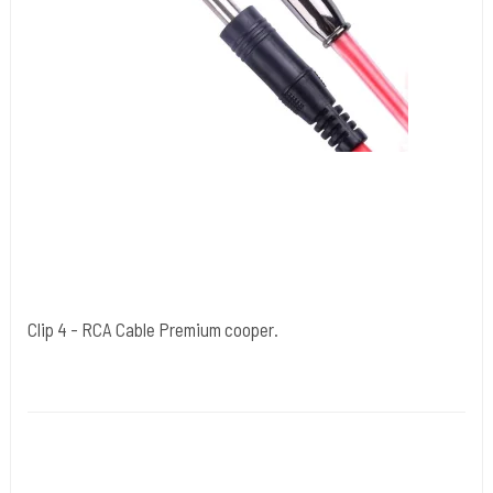
Clip 4 - RCA Cable Premium cooper.
Cold Steels egne mrk.
Clip 4
Med enten lige eller 90 gr vinkel
Ca. 2,4 m ledning