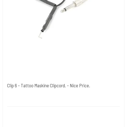
Clip 6 - Tattoo Maskine Clipcord. - Nice Price.
Cold Steels egne mrk.
Clip 6
Fornuftig kvalitet, men til lav pris. All round til de fleste maskiner,
også til Rotary maskiner.