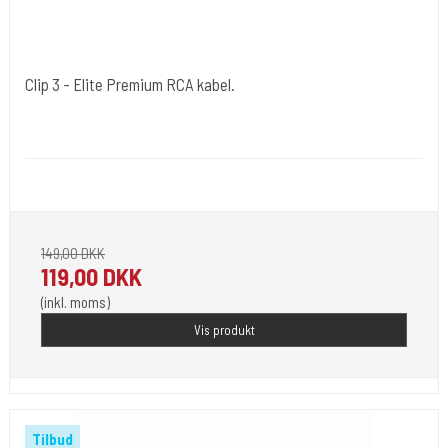
Clip 3 - Elite Premium RCA kabel.
Cold Steels egne mrk.
Clip 3
Kraftig kvalitet , med enten lige eller 90 gr vinkel. 2,4 m lang.
149,00 DKK
119,00 DKK
(inkl. moms)
Vis produkt
Tilbud