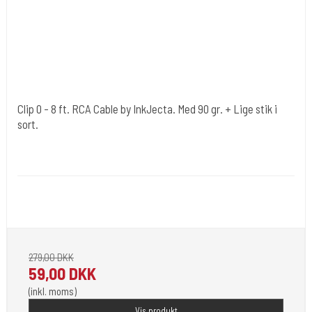
Clip 0 - 8 ft. RCA Cable by InkJecta. Med 90 gr. + Lige stik i
sort.
Inkjecta Australia
Clip 0
Have the perfect connection for your InkJecta tattoo machine with
InkJecta’s black RCA cable.
279,00 DKK
59,00 DKK
(inkl. moms)
Vis produkt