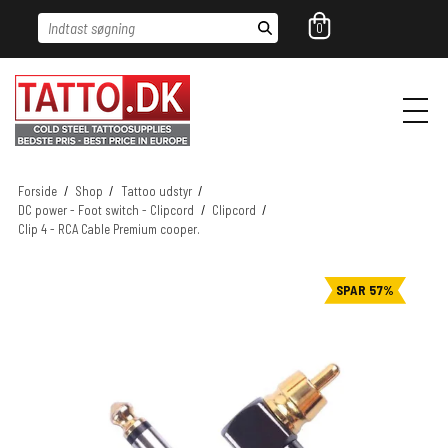
Indtast søgning
0
Forside
/
Shop
/
Tattoo udstyr
/
DC power - Foot switch - Clipcord
/
Clipcord
/
Clip 4 - RCA Cable Premium cooper.
SPAR 57%