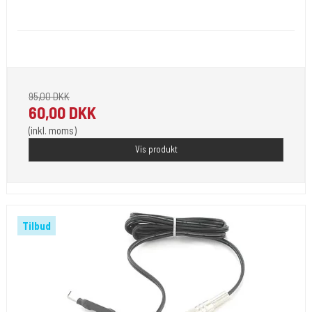
clip5
Clipcord med RCA
95,00 DKK
60,00 DKK
(inkl. moms)
Vis produkt
Tilbud