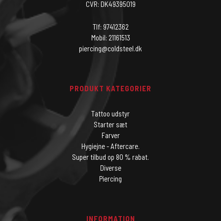
CVR: DK49395019
Tlf: 97412362
Mobil: 21161513
piercing@coldsteel.dk
PRODUKT KATEGORIER
Tattoo udstyr
Starter sæt
Farver
Hygiejne - Aftercare.
Super tilbud op 80 % rabat.
Diverse
Piercing
INFORMATION