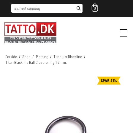
Indtast søgning
0
Forside
/
Shop
/
Piercing
/
Titanium Blackline
/
Titan Blackline Ball Closure ring 1,2 mm.
SPAR 31%