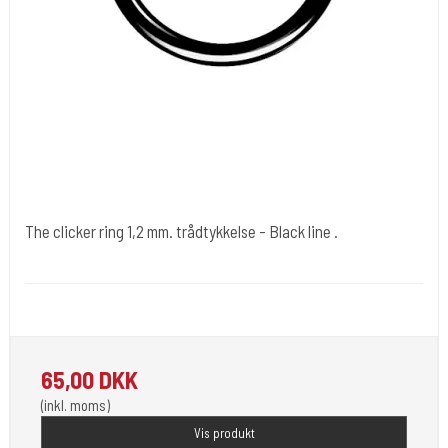
The clicker ring 1,2 mm. trådtykkelse - Black line .
Clikkerblack
1,2 mm. er tråd tykkelsen. Sort farve . Er Kir stål.
65,00 DKK
(inkl. moms)
Vis produkt