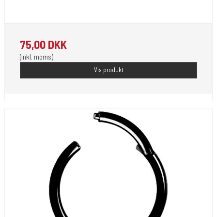
1,2 mm. er tråd tykkelsen. Sort farve . Er Kir stål.
75,00 DKK
(inkl. moms)
Vis produkt