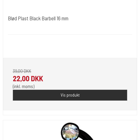
Blød Plast Black Barbell 16 mm
tibl001
Blød plastik stav med 6 mm kugler kun 1 størrelse, 1,6 mm
trådtykkelse. Fin til tungepiercing. Kuglerne er farvet i begge ender.
39,00 DKK
22,00 DKK
(inkl. moms)
Vis produkt