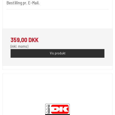
Bestilling pr. E-Mail.
Her kan betales for ting der ikke er i shoppen eller extra
fragtudgifter.
359,00 DKK
(inkl. moms)
Vis produkt