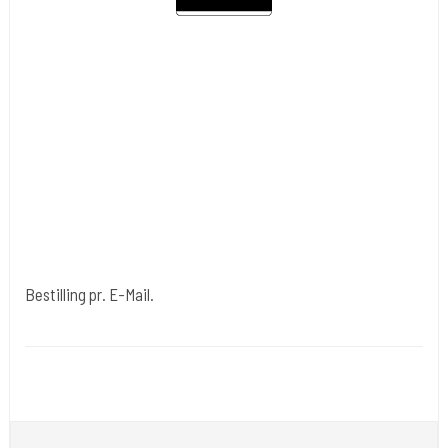
Bestilling pr. E-Mail.
Bestilling pr. E-Mail. 1
Her kan betales for ting der ikke er i shoppen eller extra
fragtudgifter.