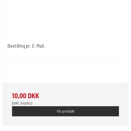
Bestilling pr. E-Mail.
Bestilling pr. E-Mail. 10
Her kan betales for ting der ikke er i shoppen eller extra
fragtudgifter.
10,00 DKK
(inkl. moms)
Vis produkt