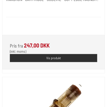
Kwadron Polen.
Kwadron - E
Nyhed !!!!!!! Sublime are the latest cartridges developed by
KWADRON,
247,00 DKK
Pris fra
(inkl. moms)
Vis produkt