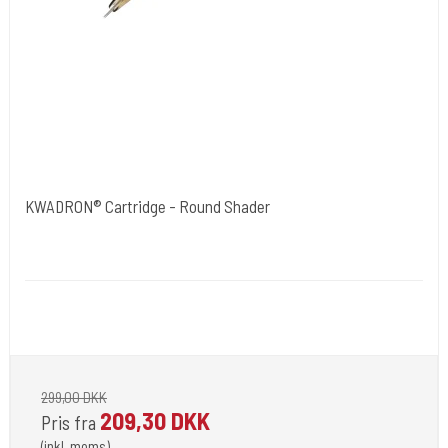
KWADRON® Cartridge - Round Shader
Kwadron Polen.
Kwadron - B
Der findes mange str. som vælges under varianter.
299,00 DKK
209,30 DKK
Pris fra
(inkl. moms)