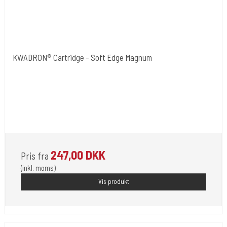
KWADRON® Cartridge - Soft Edge Magnum
Kwadron Polen.
Kwadron - D
Der findes mange str. som vælges under varianter.Også Bugpin som
er en tyndere nål lavet på 0,30 mm.
247,00 DKK
Pris fra
(inkl. moms)
Vis produkt