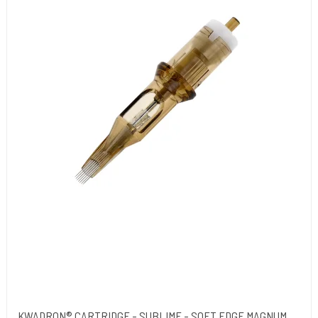
KWADRON® CARTRIDGE - SUBLIME - SOFT EDGE MAGNUM .