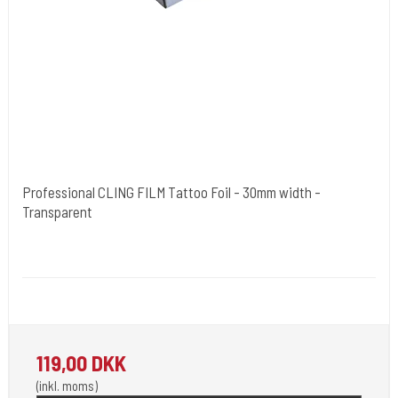
Professional CLING FILM Tattoo Foil - 30mm width -
Transparent
Cold Steels egne mrk.
Cling-30cm-Box
Leveres I Cutterbox. Let afrivning.
119,00 DKK
(inkl. moms)