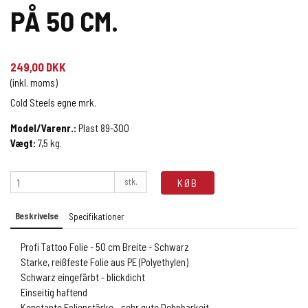
PÅ 50 CM.
249,00 DKK
(inkl. moms)
Cold Steels egne mrk.
Model/Varenr.:
Plast 89-300
Vægt:
7,5
kg.
stk.
KØB
Beskrivelse
Specifikationer
Profi Tattoo Folie - 50 cm Breite - Schwarz
Starke, reißfeste Folie aus PE (Polyethylen)
Schwarz eingefärbt - blickdicht
Einseitig haftend
Konstante Folienstärke - sehr gute Dehnbarkeit