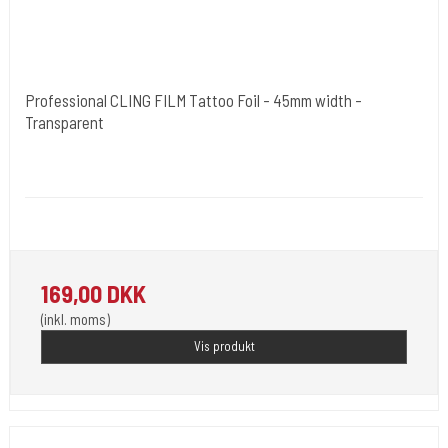
Professional CLING FILM Tattoo Foil - 45mm width -
Transparent
Cold Steels egne mrk.
Cling-45cm
Beskyt dine ting med denne fantastiske film.
169,00 DKK
(inkl. moms)
Vis produkt