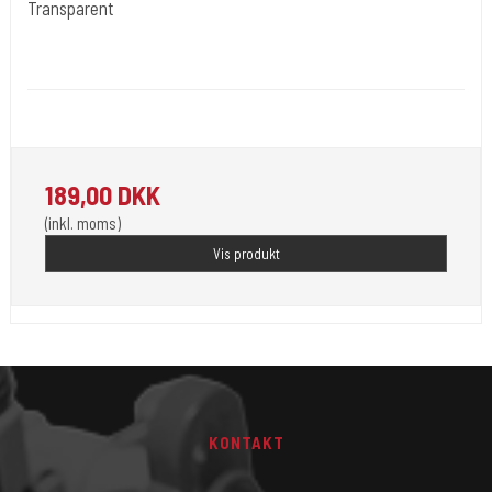
Transparent
Cold Steels egne mrk.
Cling-45cm-Box
Leveres I Cutterbox. Let afrivning.
189,00 DKK
(inkl. moms)
Vis produkt
KONTAKT