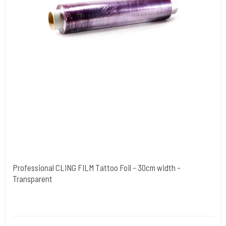
Professional CLING FILM Tattoo Foil - 30cm width -
Transparent
Cold Steels egne mrk.
Cling-30cm