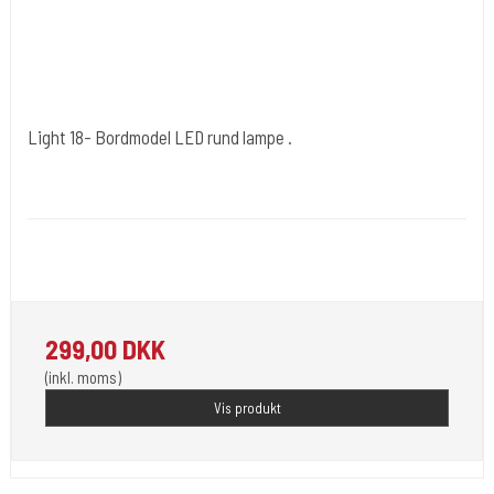
Light 18- Bordmodel LED rund lampe .
Cold Steels egne mrk.
Light 18
Med Iphone holder i midten.
299,00 DKK
(inkl. moms)
Vis produkt