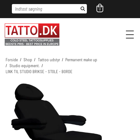
Indtast søgning
0
Forside
/
Shop
/
Tattoo udstyr
/
Permanent make up
/
Studio equipment.
/
LINK TIL STUDIO BRIKSE - STOLE - BORDE