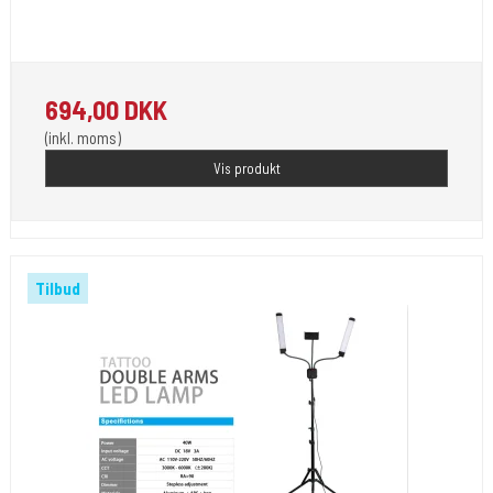
Cold Steels egne mrk.
Light 13
694,00 DKK
(inkl. moms)
Vis produkt
Tilbud