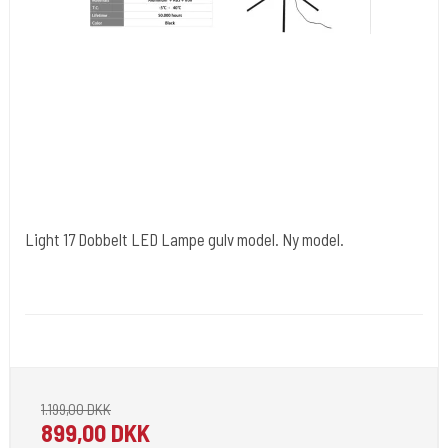
Light 17 Dobbelt LED Lampe gulv model. Ny model.
Cold Steels egne mrk.
Light 17
Led lampe hvor lyset kan justeres.
1.199,00 DKK
899,00 DKK