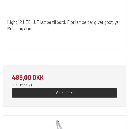
Light 12 LED LUP lampe til bord. Flot lampe der giver godt lys.
Med lang arm.
Cold Steels egne mrk.
Light 12
Skal spændes på bord. hele 22 W.
489,00 DKK
(inkl. moms)
Vis produkt