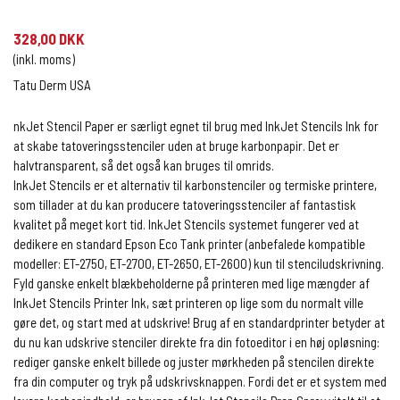
328,00 DKK
(inkl. moms)
Tatu Derm USA
nkJet Stencil Paper er særligt egnet til brug med InkJet Stencils Ink for
at skabe tatoveringsstenciler uden at bruge karbonpapir. Det er
halvtransparent, så det også kan bruges til omrids.
InkJet Stencils er et alternativ til karbonstenciler og termiske printere,
som tillader at du kan producere tatoveringsstenciler af fantastisk
kvalitet på meget kort tid. InkJet Stencils systemet fungerer ved at
dedikere en standard Epson Eco Tank printer (anbefalede kompatible
modeller: ET-2750, ET-2700, ET-2650, ET-2600) kun til stenciludskrivning.
Fyld ganske enkelt blækbeholderne på printeren med lige mængder af
InkJet Stencils Printer Ink, sæt printeren op lige som du normalt ville
gøre det, og start med at udskrive! Brug af en standardprinter betyder at
du nu kan udskrive stenciler direkte fra din fotoeditor i en høj opløsning:
rediger ganske enkelt billede og juster mørkheden på stencilen direkte
fra din computer og tryk på udskrivsknappen. Fordi det er et system med