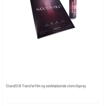
StandStill Transferfilm og selvklæbende stencilspray
Cold Steels egne mrk.
StandStil