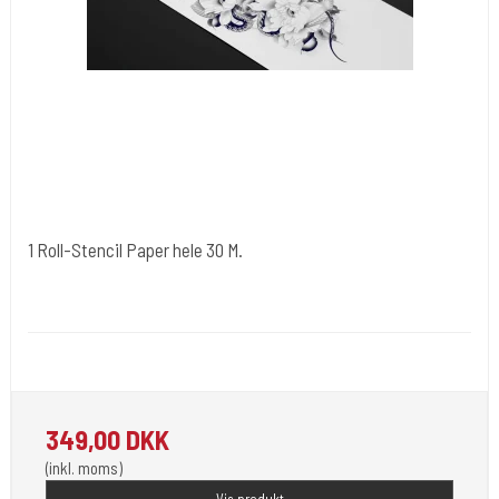
1 Roll-Stencil Paper hele 30 M.
OZER
OZER-Roll.
Kompatibel med alle termiske printere . Kan også bruges i hånden.
349,00 DKK
(inkl. moms)
Vis produkt