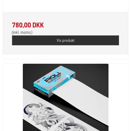
Kæmpe nyhed til de vanskelige stencil overførelser på huden.
780,00 DKK
(inkl. moms)
Vis produkt