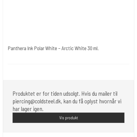
Panthera Ink Polar White – Arctic White 30 ml.
Panthere Ink. Italien.
Polar White
is a special pigment formulation.
Produktet er for tiden udsolgt. Hvis du mailer til
piercing@coldsteel.dk, kan du få oplyst hvornår vi
har lager igen.
Vis produkt