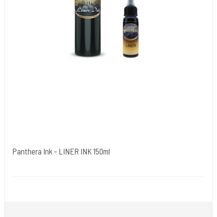
Panthera Ink - LINER INK 150ml
Panthere Ink. Italien.
Panthera Ink Liner
a latest generation black