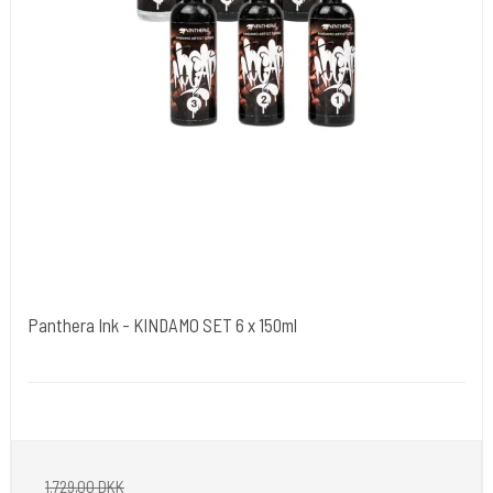
Panthera Ink - KINDAMO SET 6 x 150ml
Panthere Ink. Italien.
The Panthera x Kidamo set is a limited collection of five black shades
1.729,00 DKK