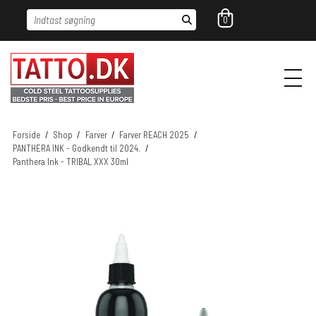
Indtast søgning
0
Forside
/
Shop
/
Farver
/
Farver REACH 2025
/
PANTHERA INK - Godkendt til 2024.
/
Panthera Ink - TRIBAL XXX 30ml