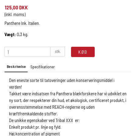
125,00 DKK
(inkl. moms)
Panthere Ink. Italien.
Vægt:
0,3
kg.
stk.
KØB
Beskrivelse
Specifikationer
Den eneste sorte til tatoveringer uden konserveringsmiddel i
verden!
Takket være indsatsen fra Panthera blækforskere har vi udviklet en
ny sort, der respekterer din hud, et økologisk, certificeret produkt, i
overensstemmelse med REACH-reglerne og uden
kræftfremkaldende stoffer.
De unikke egenskaber ved Tribal XXX er:
Enkelt produkt pr. linje og fyld.
Høj koncentration af pigment