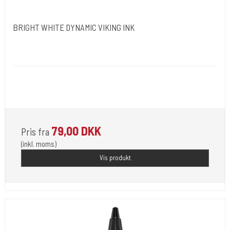
BRIGHT WHITE DYNAMIC VIKING INK
Dynamic Ink. USA.
DYN051
Opfylder de nye REACH-reglerne for kemi i blæk til
tatovering
79,00 DKK
Pris fra
(inkl. moms)
Vis produkt