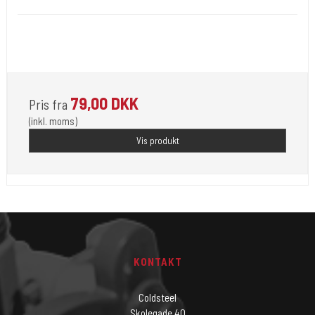
Opfylder de nye REACH-reglerne for kemi i blæk til
tatovering
79,00 DKK
Pris fra
(inkl. moms)
Vis produkt
KONTAKT
Coldsteel
Skolegade 40