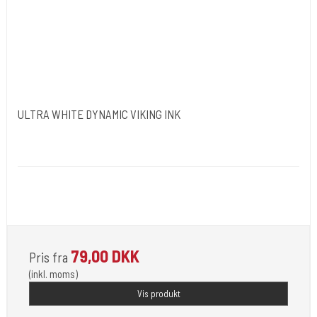
ULTRA WHITE DYNAMIC VIKING INK
Dynamic Ink. USA.
DYN050
Opfylder de nye REACH-reglerne for kemi i blæk til
tatovering
79,00 DKK
Pris fra
(inkl. moms)
Vis produkt