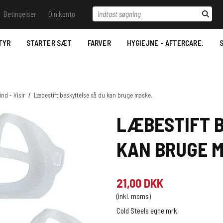
Indtast søgning
Betingelser
Din konto
il vide - Ring til os.
Betingelser
Log ind
Samtykkeerklæring til
behandling af
TYR
STARTER SÆT
FARVER
HYGIEJNE - AFTERCARE.
S
 Trace
Opret bruger
personoplysninger
Stencil væsker
Nyhedstilmelding
Bestilling
Desinfektion/Hygiejne
Betaling- Payment.
nd - Visir
/
Læbestift beskyttelse så du kan bruge maske.
Aftercare
Levering- Delivery.
LÆBESTIFT 
Datablade for REACH
MSDS Just Ink.
Reklamationsret & Garanti.
KAN BRUGE M
2022.
Fortrydelsesret
21,00 DKK
(inkl. moms)
Cold Steels egne mrk.