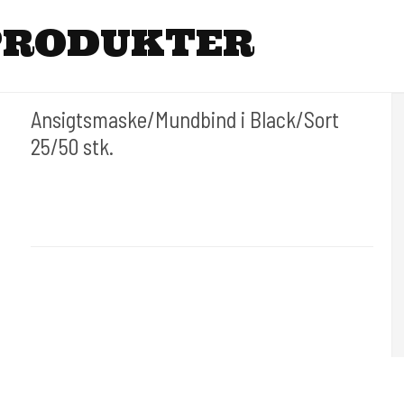
PRODUKTER
Ansigtsmaske/Mundbind i Black/Sort
25/50 stk.
Cold Steels egne mrk.
Paper 102
Med elastik.