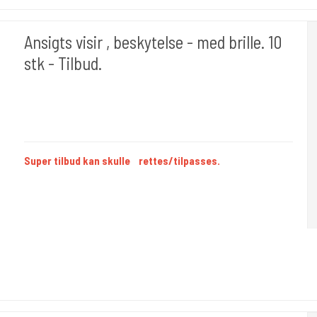
Ansigts visir , beskytelse - med brille. 10
stk - Tilbud.
Cold Steels egne mrk.
Paper 318
Super tilbud kan skulle rettes/tilpasses.