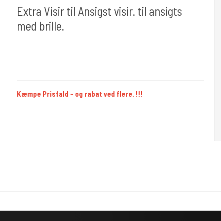
Extra Visir til Ansigst visir. til ansigts
med brille.
Cold Steels egne mrk.
Paper 306
Kæmpe Prisfald - og rabat ved flere. !!!