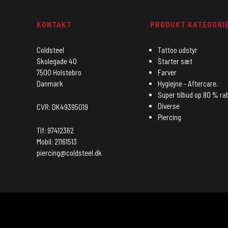
KONTAKT
PRODUKT KATEGORI
Coldsteel
Tattoo udstyr
Skolegade 40
Starter sæt
7500 Holstebro
Farver
Danmark
Hygiejne - Aftercare.
Super tilbud op 80 % ra
Diverse
CVR: DK49395019
Piercing
Tlf: 97412362
Mobil: 21161513
piercing@coldsteel.dk