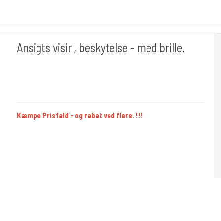
Ansigts visir , beskytelse - med brille.
Cold Steels egne mrk.
Paper 304
Kæmpe Prisfald - og rabat ved flere. !!!