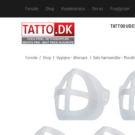
Forside
Shop
Kundeservice
Om os
Fragtpriser
Kundeservice
Hvis du v
TATTOO UDS
Track &
MSDS - 
MSDS - 
Forside
/
Shop
/
Hygiejne - Aftercare.
/
Safe Værnemidler - Mundbi
MSDS - 
MSDS - 
farver 