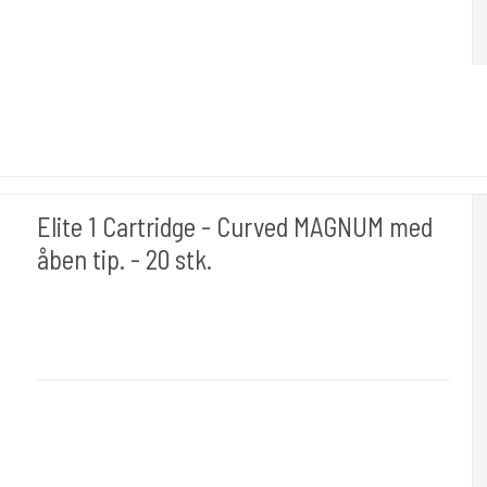
Elite 1 Cartridge - Curved MAGNUM med
åben tip. - 20 stk.
Cold Steels egne mrk.
Elite 1-F
Der findes mange str. som vælges under varianter.Også Bugpin
som er en tyndere nål lavet på enten 0,25 eller 0,30 mm.