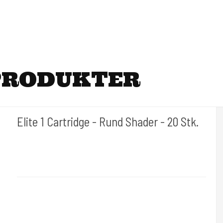
PRODUKTER
Elite 1 Cartridge - Rund Shader - 20 Stk.
Cold Steels egne mrk.
Elite 1-C
Der findes mange str. som vælges under varianter.