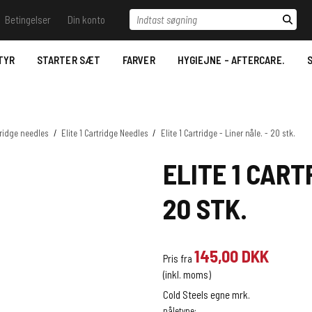
Indtast søgning
Betingelser
Din konto
il vide - Ring til os.
Betingelser
Log ind
Samtykkeerklæring til
behandling af
TYR
STARTER SÆT
FARVER
HYGIEJNE - AFTERCARE.
S
 Trace
Opret bruger
personoplysninger
Stencil væsker
Nyhedstilmelding
Bestilling
Desinfektion/Hygiejne
Betaling- Payment.
ridge needles
/
Elite 1 Cartridge Needles
/
Elite 1 Cartridge - Liner nåle. - 20 stk.
Aftercare
Levering- Delivery.
ELITE 1 CART
Datablade for REACH
MSDS Just Ink.
Reklamationsret & Garanti.
20 STK.
2022.
Fortrydelsesret
145,00 DKK
Pris fra
(inkl. moms)
Cold Steels egne mrk.
nåletype: