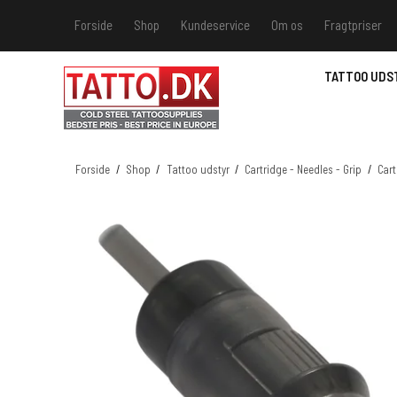
Forside
Shop
Kundeservice
Om os
Fragtpriser
Kundeservice
Hvis du v
TATTOO UDS
Track &
MSDS - 
MSDS - 
Forside
/
Shop
/
Tattoo udstyr
/
Cartridge - Needles - Grip
/
Cart
MSDS - 
MSDS - 
farver 