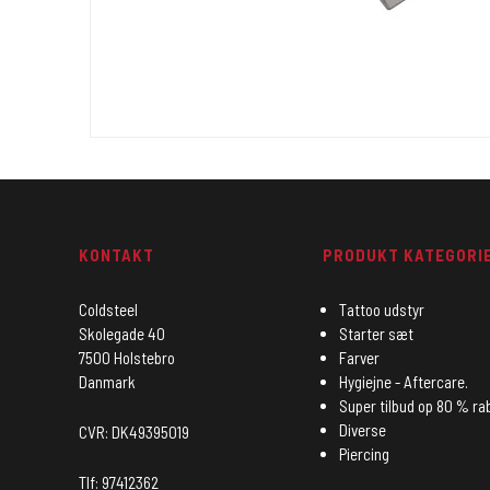
KONTAKT
PRODUKT KATEGORI
Coldsteel
Tattoo udstyr
Skolegade 40
Starter sæt
7500 Holstebro
Farver
Danmark
Hygiejne - Aftercare.
Super tilbud op 80 % ra
Diverse
CVR: DK49395019
Piercing
Tlf: 97412362