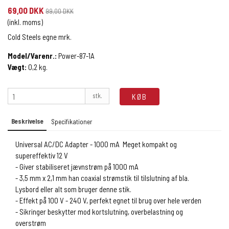
69,00 DKK
99,00 DKK
(inkl. moms)
Cold Steels egne mrk.
Model/Varenr.:
Power-87-1A
Vægt:
0,2
kg.
stk.
KØB
Beskrivelse
Specifikationer
Universal AC/DC Adapter - 1000 mA Meget kompakt og
supereffektiv 12 V
- Giver stabiliseret jævnstrøm på 1000 mA
- 3,5 mm x 2,1 mm han coaxial strømstik til tilslutning af bla.
Lysbord eller alt som bruger denne stik.
- Effekt på 100 V - 240 V, perfekt egnet til brug over hele verden
- Sikringer beskytter mod kortslutning, overbelastning og
overstrøm