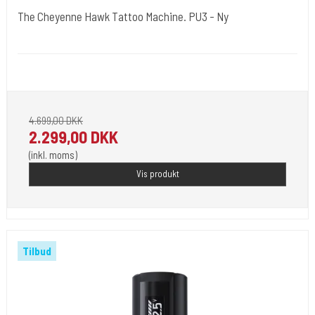
The Cheyenne Hawk Tattoo Machine. PU3 - Ny
Power-16
Bemærk helt ny power til din maskine.
4.699,00 DKK
2.299,00 DKK
(inkl. moms)
Vis produkt
Tilbud