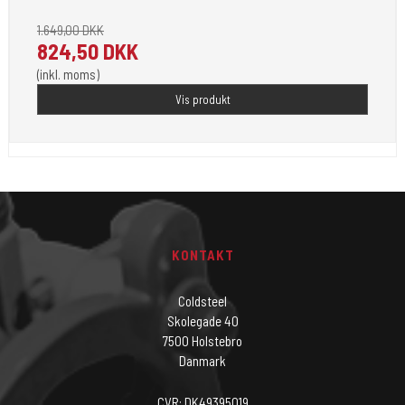
1.649,00 DKK
824,50 DKK
(inkl. moms)
Vis produkt
KONTAKT
Coldsteel
Skolegade 40
7500 Holstebro
Danmark
CVR: DK49395019