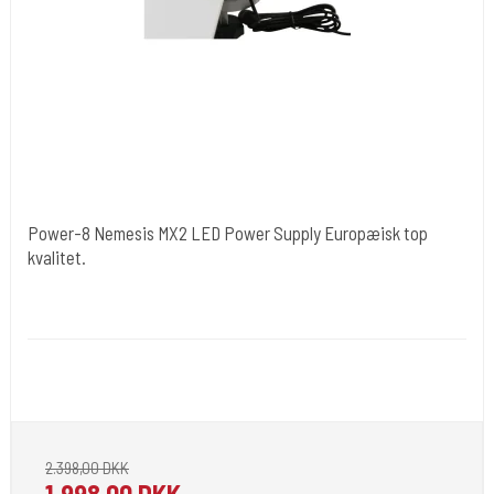
Power-8 Nemesis MX2 LED Power Supply Europæisk top
kvalitet.
Nemesis EU
Power-8
More than just a power supply. Used by serious tattoo artists er i
sort.
2.398,00 DKK
1.998,00 DKK