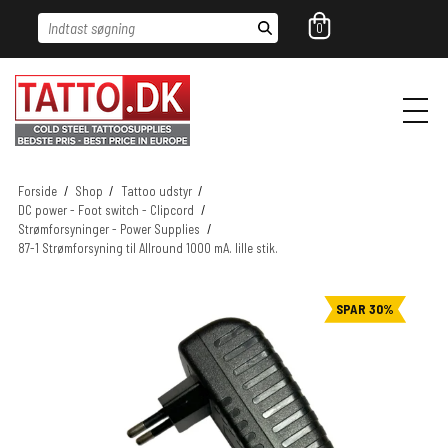
Indtast søgning
0
Forside
/
Shop
/
Tattoo udstyr
/
DC power - Foot switch - Clipcord
/
Strømforsyninger - Power Supplies
/
87-1 Strømforsyning til Allround 1000 mA. lille stik.
SPAR 30%