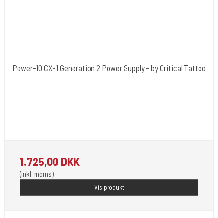
Power-10 CX-1 Generation 2 Power Supply - by Critical Tattoo
Critical Tattoo U.S.A.
Power-10
More than just a power supply. Used by serious tattoo artists and
machine builders worldwide. Top Kvalitet fra USA.
1.725,00 DKK
(inkl. moms)
Vis produkt