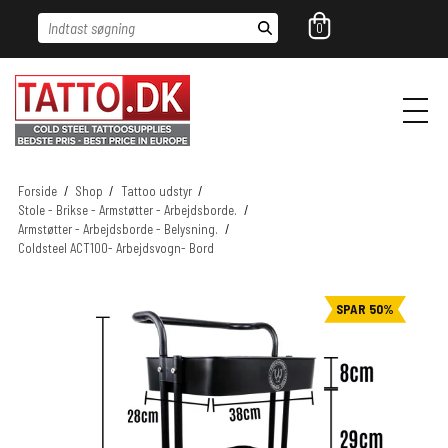
Indtast søgning
0
Forside
/
Shop
/
Tattoo udstyr
/
Stole - Brikse - Armstøtter - Arbejdsborde.
/
Armstøtter - Arbejdsborde - Belysning.
/
Coldsteel ACT100- Arbejdsvogn- Bord
SPAR 50%