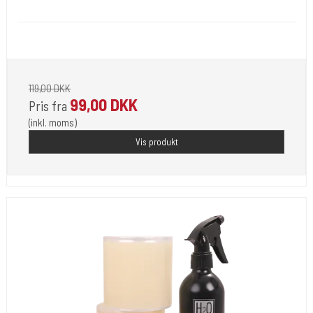
Plast 86
Beskyt dine ting med denne fantastiske film.
119,00 DKK
99,00 DKK
Pris fra
(inkl. moms)
Vis produkt