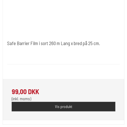
Safe Barrier Film i sort 260 m Lang x bred på 25 cm.
Cold Steels egne mrk.
Plast 87
Beskyt dine ting med denne fantastiske film.
99,00 DKK
(inkl. moms)
Vis produkt