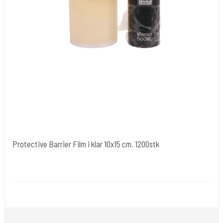
Protective Barrier Film i klar 10x15 cm. 1200stk
Cold Steels egne mrk.
Plast89-260-clear
Beskyt dine ting med denne film.