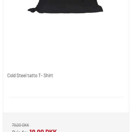
Cold Steel tatto T- Shirt
Cold Steels egne mrk.
acme008
Du får en tatto t-shirt.
79,00 DKK
19,00 DKK