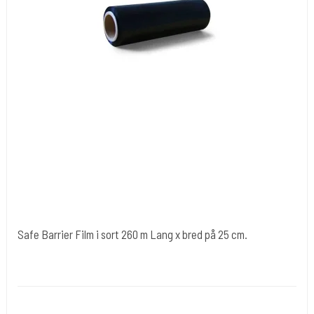
Safe Barrier Film i sort 260 m Lang x bred på 25 cm.
Cold Steels egne mrk.
Plast 87
Beskyt dine ting med denne fantastiske film.