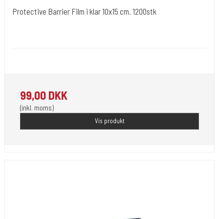
Protective Barrier Film i klar 10x15 cm. 1200stk
Cold Steels egne mrk.
Plast89-260-clear
Beskyt dine ting med denne film.
99,00 DKK
(inkl. moms)
Vis produkt