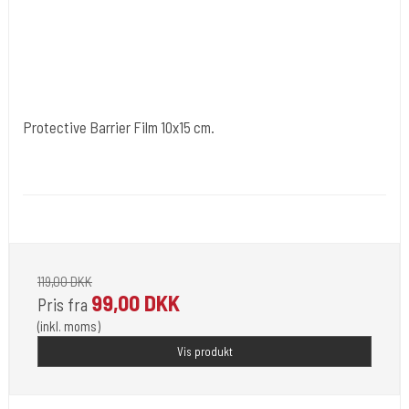
Protective Barrier Film 10x15 cm.
Cold Steels egne mrk.
Plast 86
Beskyt dine ting med denne fantastiske film.
119,00 DKK
99,00 DKK
Pris fra
(inkl. moms)
Vis produkt