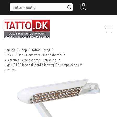
Indtast søgning
0
Forside
/
Shop
/
Tattoo udstyr
/
Stole - Brikse - Armstøtter - Arbejdsborde.
/
Armstøtter - Arbejdsborde - Belysning.
/
Light 10 LED lampe til bord eller væg. Flot lampe der giver
pæn lys.