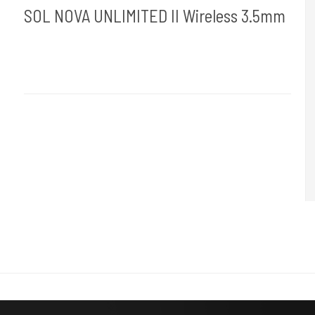
SOL NOVA UNLIMITED II Wireless 3.5mm
Cheyenne Hawk Germany.
Hawk 120-3,5mm
3.5 mm
is your perfect all-rounder choice.