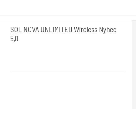
SOL NOVA UNLIMITED Wireless Nyhed
5,0
Cheyenne Hawk Germany.
Hawk 110-5mm
5.0 - The Beast
- is just right for those who want to work
quickly