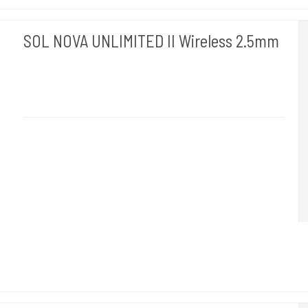
SOL NOVA UNLIMITED II Wireless 2.5mm
Cheyenne Hawk Germany.
Hawk 120-2,5mm
2.5 mm
is made for delicate shading.