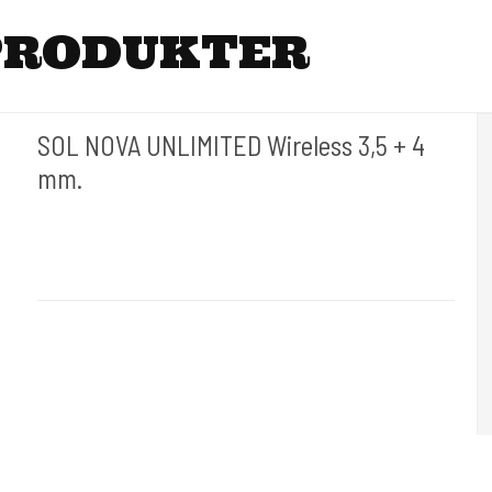
PRODUKTER
SOL NOVA UNLIMITED Wireless 3,5 + 4
mm.
Cheyenne Hawk Germany.
Hawk 110-3,5-4mm
Findes med 3,5mm og 4 mm stoke, skal vælges i varianter.