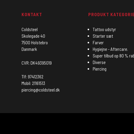
KONTAKT
PRODUKT KATEGORI
Coldsteel
Tattoo udstyr
Skolegade 40
Starter sæt
7500 Holstebro
Farver
Danmark
Hygiejne - Aftercare.
Super tilbud op 80 % ra
Diverse
CVR: DK49395019
Piercing
Tlf: 97412362
Mobil: 21161513
piercing@coldsteel.dk