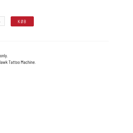
.
KØB
only.
 Hawk Tattoo Machine.