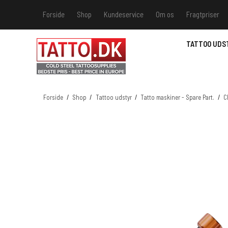
Forside
Shop
Kundeservice
Om os
Fragtpriser
Kundeservice
Hvis du v
TATTOO UDS
Track &
MSDS - 
MSDS - 
Forside
/
Shop
/
Tattoo udstyr
/
Tatto maskiner - Spare Part.
/
C
MSDS - 
MSDS - 
farver 