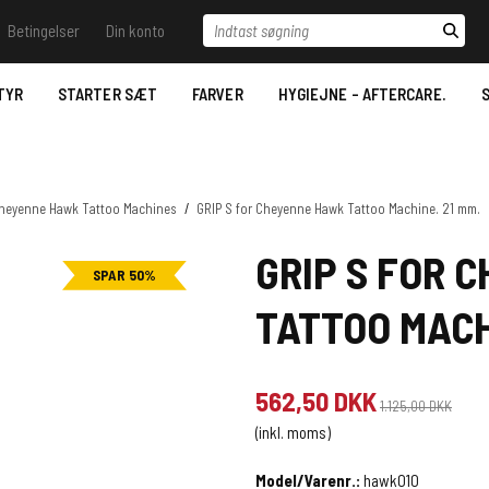
Indtast søgning
Betingelser
Din konto
il vide - Ring til os.
Betingelser
Log ind
Samtykkeerklæring til
behandling af
TYR
STARTER SÆT
FARVER
HYGIEJNE - AFTERCARE.
S
 Trace
Opret bruger
personoplysninger
Stencil væsker
Nyhedstilmelding
Bestilling
Desinfektion/Hygiejne
Betaling- Payment.
heyenne Hawk Tattoo Machines
/
GRIP S for Cheyenne Hawk Tattoo Machine. 21 mm.
Aftercare
Levering- Delivery.
GRIP S FOR 
SPAR 50%
Datablade for REACH
MSDS Just Ink.
Reklamationsret & Garanti.
TATTOO MACH
2022.
Fortrydelsesret
562,50 DKK
1.125,00 DKK
(inkl. moms)
Model/Varenr.:
hawk010